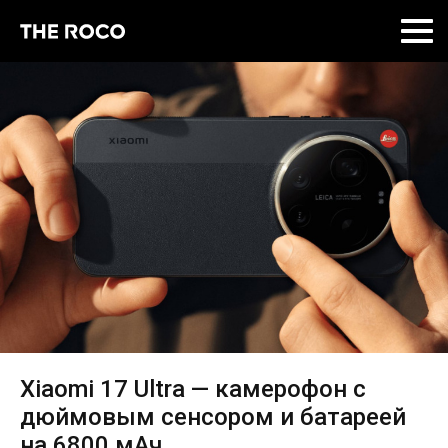
Skip
to
content
Xiaomi 17 Ultra — камерофон с
дюймовым сенсором и батареей
на 6800 мАч