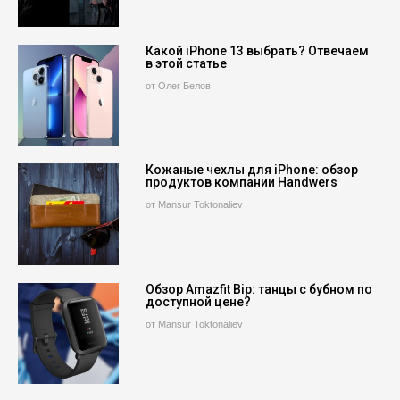
Какой iPhone 13 выбрать? Отвечаем
в этой статье
от Олег Белов
Кожаные чехлы для iPhone: обзор
продуктов компании Handwers
от Mansur Toktonaliev
Обзор Amazfit Bip: танцы с бубном по
доступной цене?
от Mansur Toktonaliev