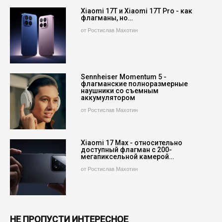
Xiaomi 17T и Xiaomi 17T Pro - как
флагманы, но…
от Ростислав Махотин
Sennheiser Momentum 5 -
флагманские полноразмерные
наушники со съемным
аккумулятором
от Ростислав Махотин
Xiaomi 17 Max - относительно
доступный флагман с 200-
мегапиксельной камерой…
от Ростислав Махотин
НЕ ПРОПУСТИ ИНТЕРЕСНОЕ