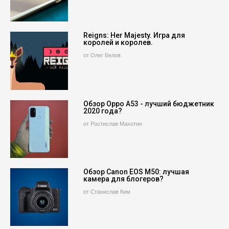
Reigns: Her Majesty. Игра для
королей и королев.
от Олег Белов
Обзор Oppo A53 - лучший бюджетник
2020 года?
от Ростислав Махотин
Обзор Canon EOS M50: лучшая
камера для блогеров?
от Станислав Ким