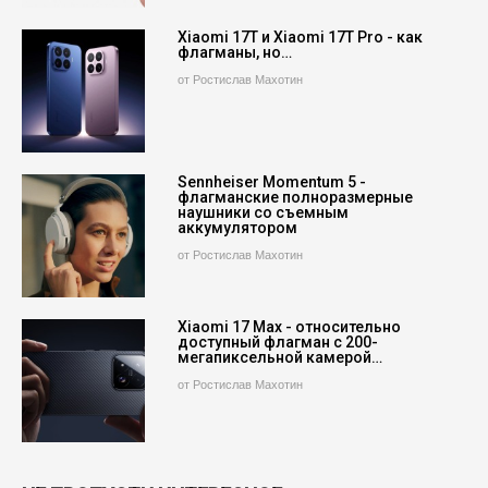
Xiaomi 17T и Xiaomi 17T Pro - как
флагманы, но…
от Ростислав Махотин
Sennheiser Momentum 5 -
флагманские полноразмерные
наушники со съемным
аккумулятором
от Ростислав Махотин
Xiaomi 17 Max - относительно
доступный флагман с 200-
мегапиксельной камерой…
от Ростислав Махотин