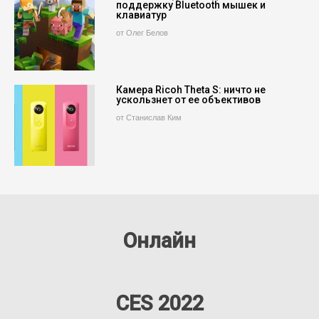
поддержку Bluetooth мышек и
клавиатур
от Олег Белов
Камера Ricoh Theta S: ничто не
ускользнет от ее объективов
от Станислав Ким
Онлайн
CES 2022