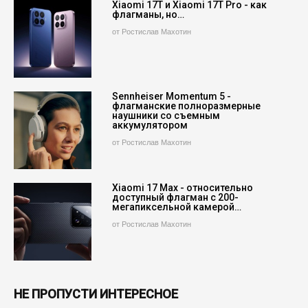
Xiaomi 17T и Xiaomi 17T Pro - как
флагманы, но…
от Ростислав Махотин
Sennheiser Momentum 5 -
флагманские полноразмерные
наушники со съемным
аккумулятором
от Ростислав Махотин
Xiaomi 17 Max - относительно
доступный флагман с 200-
мегапиксельной камерой…
от Ростислав Махотин
НЕ ПРОПУСТИ ИНТЕРЕСНОЕ