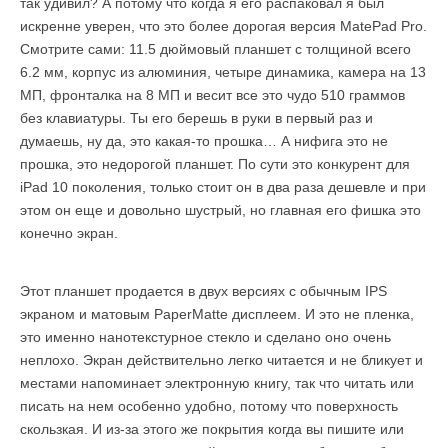
так удивил? А потому что когда я его распаковал я был
искренне уверен, что это более дорогая версия MatePad Pro.
Смотрите сами: 11.5 дюймовый планшет с толщиной всего
6.2 мм, корпус из алюминия, четыре динамика, камера на 13
МП, фронталка на 8 МП и весит все это чудо 510 граммов
без клавиатуры. Ты его берешь в руки в первый раз и
думаешь, ну да, это какая-то прошка… А нифига это не
прошка, это недорогой планшет. По сути это конкурент для
iPad 10 поколения, только стоит он в два раза дешевле и при
этом он еще и довольно шустрый, но главная его фишка это
конечно экран.
Этот планшет продается в двух версиях с обычным IPS
экраном и матовым PaperMatte дисплеем. И это не пленка,
это именно нанотекстурное стекло и сделано оно очень
неплохо. Экран действительно легко читается и не бликует и
местами напоминает электронную книгу, так что читать или
писать на нем особенно удобно, потому что поверхность
скользкая. И из-за этого же покрытия когда вы пишите или