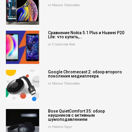
от Mansur Toktonaliev
Сравнение Nokia 5.1 Plus и Huawei P20
Lite: что купить,…
от Станислав Ким
Google Chromecast 2: обзор второго
поколения медиаплеера
от Mansur Toktonaliev
Bose QuietComfort 35: обзор
наушников с активным
шумоподавлением
от Никита Герус