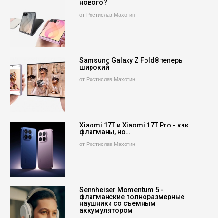
нового?
от Ростислав Махотин
Samsung Galaxy Z Fold8 теперь
широкий
от Ростислав Махотин
Xiaomi 17T и Xiaomi 17T Pro - как
флагманы, но…
от Ростислав Махотин
Sennheiser Momentum 5 -
флагманские полноразмерные
наушники со съемным
аккумулятором