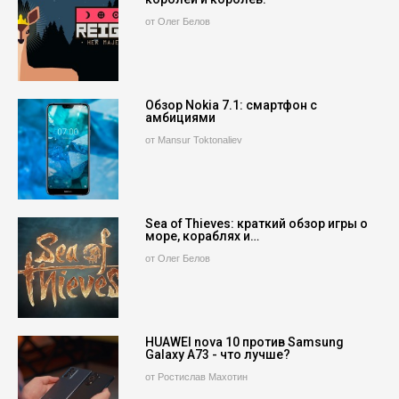
от Олег Белов
Обзор Nokia 7.1: смартфон с
амбициями
от Mansur Toktonaliev
Sea of Thieves: краткий обзор игры о
море, кораблях и…
от Олег Белов
HUAWEI nova 10 против Samsung
Galaxy A73 - что лучше?
от Ростислав Махотин