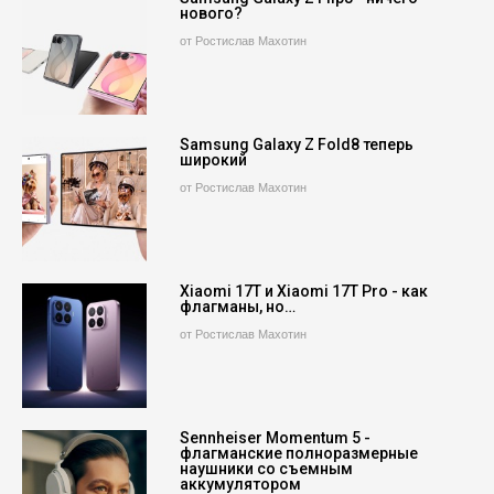
нового?
от Ростислав Махотин
Samsung Galaxy Z Fold8 теперь
широкий
от Ростислав Махотин
Xiaomi 17T и Xiaomi 17T Pro - как
флагманы, но…
от Ростислав Махотин
Sennheiser Momentum 5 -
флагманские полноразмерные
наушники со съемным
аккумулятором