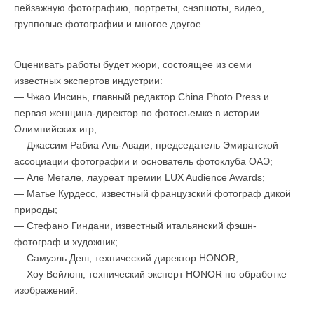
пейзажную фотографию, портреты, снэпшоты, видео,
групповые фотографии и многое другое.
Оценивать работы будет жюри, состоящее из семи
известных экспертов индустрии:
— Чжао Инсинь, главный редактор China Photo Press и
первая женщина-директор по фотосъемке в истории
Олимпийских игр;
— Джассим Рабиа Аль-Авади, председатель Эмиратской
ассоциации фотографии и основатель фотоклуба ОАЭ;
— Але Мегале, лауреат премии LUX Audience Awards;
— Матье Курдесс, известный французский фотограф дикой
природы;
— Стефано Гиндани, известный итальянский фэшн-
фотограф и художник;
— Самуэль Денг, технический директор HONOR;
— Хоу Вейлонг, технический эксперт HONOR по обработке
изображений.