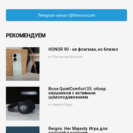
Telegram канал @therococom
РЕКОМЕНДУЕМ
HONOR 90 - не флагман, но близко
от Ростислав Махотин
Bose QuietComfort 35: обзор
наушников с активным
шумоподавлением
от Никита Герус
Reigns: Her Majesty. Игра для
королей и королев.