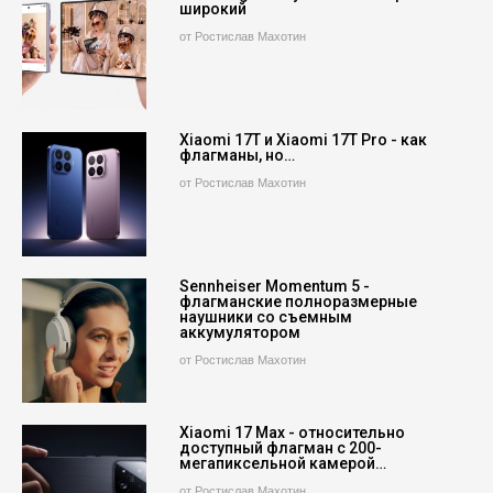
широкий
от Ростислав Махотин
Xiaomi 17T и Xiaomi 17T Pro - как
флагманы, но…
от Ростислав Махотин
Sennheiser Momentum 5 -
флагманские полноразмерные
наушники со съемным
аккумулятором
от Ростислав Махотин
Xiaomi 17 Max - относительно
доступный флагман с 200-
мегапиксельной камерой…
от Ростислав Махотин