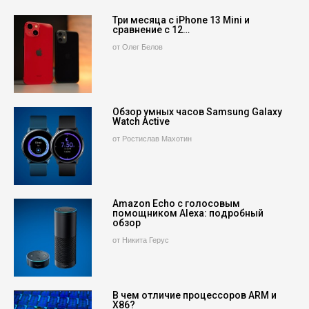
Три месяца с iPhone 13 Mini и
сравнение с 12…
от Олег Белов
Обзор умных часов Samsung Galaxy
Watch Active
от Ростислав Махотин
Amazon Echo с голосовым
помощником Alexa: подробный
обзор
от Никита Герус
В чем отличие процессоров ARM и
X86?