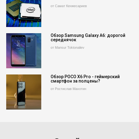
от Самат Кенжесариев
Обзор Samsung Galaxy A6: дорогой
середнячок
от Mansur Toktonaliev
Обзор POCO X6 Pro - геймерский
смартфон за полцены?
от Ростислав Махотин