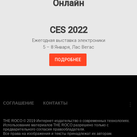
Онлайн
CES 2022
Ежегодная выставка электроники
5 – 8 Января, Лас Вегас
ПОДРОБНЕЕ
Взлететь!
СОГЛАШЕНИЕ
КОНТАКТЫ
more_vert
THE ROCO © 2019 Интернет-издательство о современных технологиях.
Использование материалов THE ROCO разрешено только с
предварительного согласия правообладателя.
Все права на изображения и тексты принадлежат их авторам.