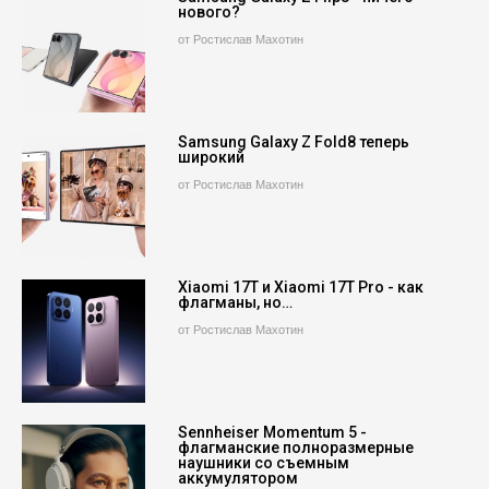
нового?
от Ростислав Махотин
Samsung Galaxy Z Fold8 теперь
широкий
от Ростислав Махотин
Xiaomi 17T и Xiaomi 17T Pro - как
флагманы, но…
от Ростислав Махотин
Sennheiser Momentum 5 -
флагманские полноразмерные
наушники со съемным
аккумулятором