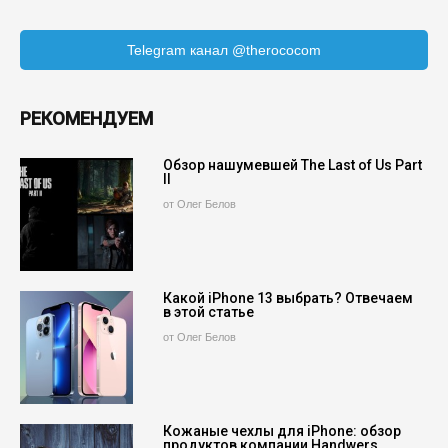
Telegram канал @therococom
РЕКОМЕНДУЕМ
Обзор нашумевшей The Last of Us Part
II
от Олег Белов
Какой iPhone 13 выбрать? Отвечаем
в этой статье
от Олег Белов
Кожаные чехлы для iPhone: обзор
продуктов компании Handwers