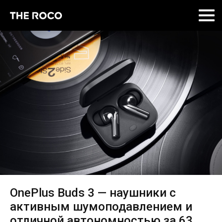
Skip
to
content
OnePlus Buds 3 — наушники с
активным шумоподавлением и
отличной автономностью за 63