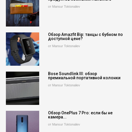
от Mansur Toktonaliev
Обзор Amazfit Bip: танцы с бубном по
доступной цене?
от Mansur Toktonaliev
Bose Soundlink III: обзор
премиальной портативной колонки
от Mansur Toktonaliev
Обзор OnePlus 7 Pro: если бы не
камера...
от Mansur Toktonaliev