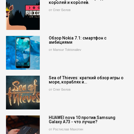
королей и королев.
от Олег Белов
Обзор Nokia 7.1: смартфон с
амбициями
от Mansur Toktonaliev
Sea of Thieves: краткий обзор игры о
море, кораблях и…
от Олег Белов
HUAWEI nova 10 против Samsung
Galaxy A73 - что лучше?
от Ростислав Махотин