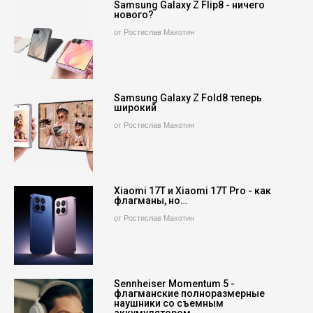
Samsung Galaxy Z Flip8 - ничего
нового?
от Ростислав Махотин
Samsung Galaxy Z Fold8 теперь
широкий
от Ростислав Махотин
Xiaomi 17T и Xiaomi 17T Pro - как
флагманы, но…
от Ростислав Махотин
Sennheiser Momentum 5 -
флагманские полноразмерные
наушники со съемным