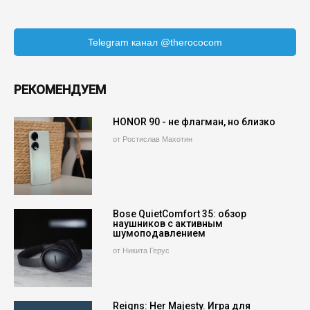
Telegram канал @therococom
РЕКОМЕНДУЕМ
HONOR 90 - не флагман, но близко
от Ростислав Махотин
Bose QuietComfort 35: обзор
наушников с активным
шумоподавлением
от Никита Герус
Reigns: Her Majesty. Игра для