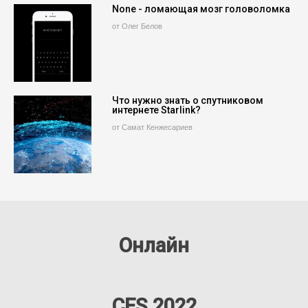
None - ломающая мозг головоломка
от Олег Белов
Что нужно знать о спутниковом
интернете Starlink?
от Самат Кенжесариев
Онлайн
CES 2022