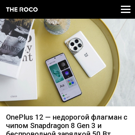
Skip
to
content
OnePlus 12 — недорогой флагман с
чипом Snapdragon 8 Gen 3 и
беспроводной зарядкой 50 Вт