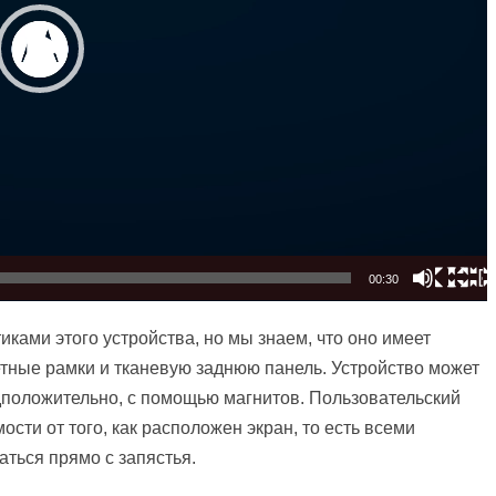
00:30
ками этого устройства, но мы знаем, что оно имеет
етные рамки и тканевую заднюю панель. Устройство может
дположительно, с помощью магнитов. Пользовательский
сти от того, как расположен экран, то есть всеми
ться прямо с запястья.