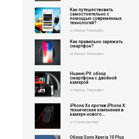
Как путешествовать
самостоятельно с
помощью современных
технологий?
от Mansur Toktonaliev
Как правильно заряжать
смартфон?
от Mansur Toktonaliev
Huawei P9: обзор
смартфона с двойной
камерой
от Mansur Toktonaliev
iPhone Xs против iPhone X:
технические изменения в
камере нового…
от Станислав Ким
Обзор Sony Xperia 10 Plus