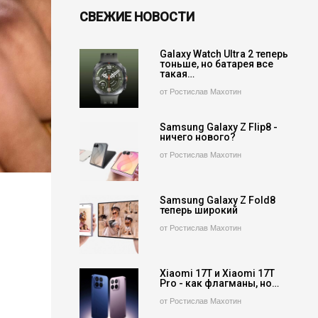
СВЕЖИЕ НОВОСТИ
Galaxy Watch Ultra 2 теперь
тоньше, но батарея все
такая…
от Ростислав Махотин
Samsung Galaxy Z Flip8 -
ничего нового?
от Ростислав Махотин
Samsung Galaxy Z Fold8
теперь широкий
от Ростислав Махотин
Xiaomi 17T и Xiaomi 17T
Pro - как флагманы, но…
от Ростислав Махотин