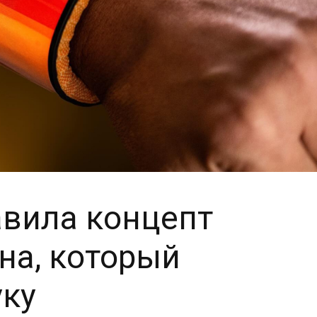
авила концепт
на, который
уку