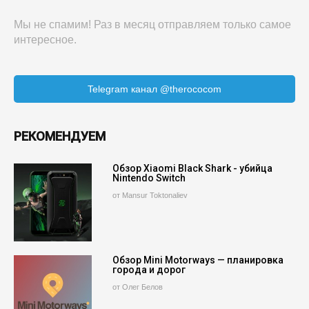
Мы не спамим! Раз в месяц отправляем только самое
интересное.
Telegram канал @therococom
РЕКОМЕНДУЕМ
Обзор Xiaomi Black Shark - убийца
Nintendo Switch
от Mansur Toktonaliev
Обзор Mini Motorways — планировка
города и дорог
от Олег Белов