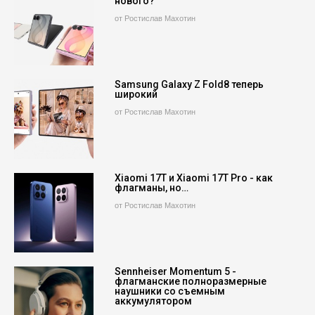
нового?
от Ростислав Махотин
Samsung Galaxy Z Fold8 теперь
широкий
от Ростислав Махотин
Xiaomi 17T и Xiaomi 17T Pro - как
флагманы, но…
от Ростислав Махотин
Sennheiser Momentum 5 -
флагманские полноразмерные
наушники со съемным
аккумулятором