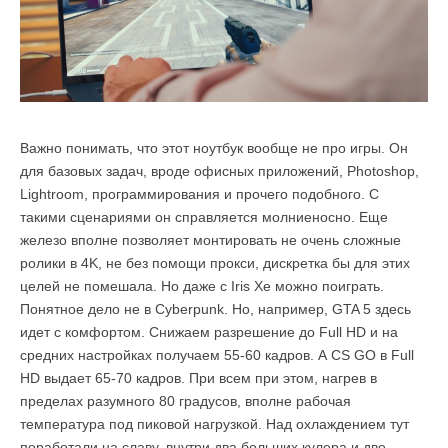
Важно понимать, что этот ноутбук вообще не про игры. Он
для базовых задач, вроде офисных приложений, Photoshop,
Lightroom, программирования и прочего подобного. С
такими сценариями он справляется молниеносно. Еще
железо вполне позволяет монтировать не очень сложные
ролики в 4K, не без помощи прокси, дискретка бы для этих
целей не помешала. Но даже с Iris Xe можно поиграть.
Понятное дело не в Cyberpunk. Но, например, GTA 5 здесь
идет с комфортом. Снижаем разрешение до Full HD и на
средних настройках получаем 55-60 кадров. А CS GO в Full
HD выдает 65-70 кадров. При всем при этом, нагрев в
пределах разумного 80 градусов, вполне рабочая
температура под пиковой нагрузкой. Над охлаждением тут
поработали на славу, внутри два больших кулера и две