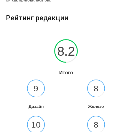
ой как пригодилась бы.
Рейтинг редакции
8.2
Итого
9
8
Дизайн
Железо
10
8