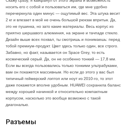
Скажу сразу, я кайфанул от этого экрана и возможность
носить его с собой и пользоваться им, где мне удобно
перечеркнула один минус — ощутимый вес. Эта штука весит
2 кг и влезает в мой не очень большой рюкзак впритык. Да,
это не пушинка, но зато какие материалы. Весь корпус из
приятно шершавого алюминия, на экране и тачпаде стекло.
Дизайн выше всех похвал, ты смотришь и понимаешь: перед
тобой премиум-продукт. Цвет здесь только один, все строго.
Забавно, но факт, называется он Space Grey, то есть
космический серый. Да, он не особенно тонкий — 17,8 мм.
Если вы всегда пользовались только тонкими ультрабуками,
вам он покажется массивным. Но если до этого у вас был
типичный геймерский лэптоп или ноут из 2010-го, то этот
даже покажется вполне удобным. HUAWEI сохранила баланс
между хорошей начинкой и относительно компактным
корпусом, насколько это вообще возможно с такой
диагональю.
Разъемы