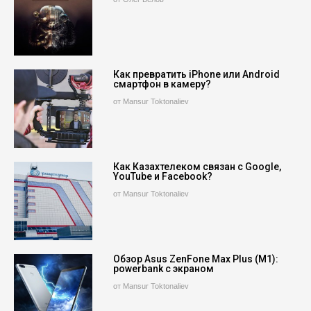
Как превратить iPhone или Android
смартфон в камеру?
от Mansur Toktonaliev
Как Казахтелеком связан с Google,
YouTube и Facebook?
от Mansur Toktonaliev
Обзор Asus ZenFone Max Plus (M1):
powerbank с экраном
от Mansur Toktonaliev