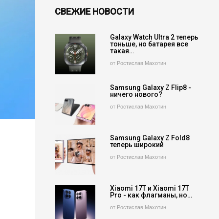
СВЕЖИЕ НОВОСТИ
Galaxy Watch Ultra 2 теперь
тоньше, но батарея все
такая…
от Ростислав Махотин
Samsung Galaxy Z Flip8 -
ничего нового?
от Ростислав Махотин
Samsung Galaxy Z Fold8
теперь широкий
от Ростислав Махотин
Xiaomi 17T и Xiaomi 17T
Pro - как флагманы, но…
от Ростислав Махотин