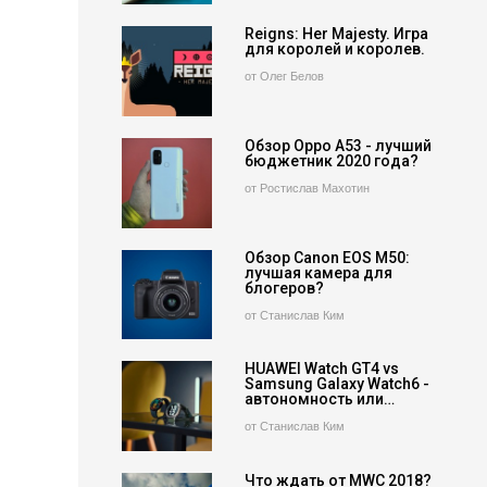
Reigns: Her Majesty. Игра
для королей и королев.
от Олег Белов
Обзор Oppo A53 - лучший
бюджетник 2020 года?
от Ростислав Махотин
Обзор Canon EOS M50:
лучшая камера для
блогеров?
от Станислав Ким
HUAWEI Watch GT4 vs
Samsung Galaxy Watch6 -
автономность или…
от Станислав Ким
Что ждать от MWC 2018?