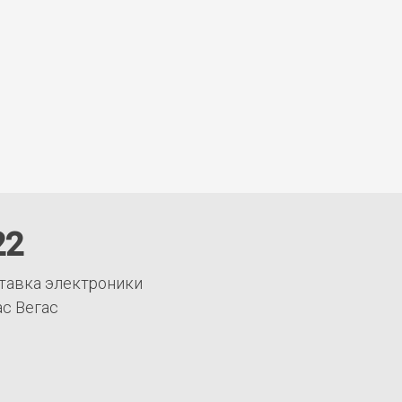
22
тавка электроники
ас Вегас