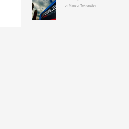
от Mansur Toktonaliev