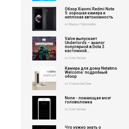
Обзор Xiaomi Redmi Note
5: хорошая камера и
неплохая автономность
от Mansur Toktonaliev
Valve выпускает
Underlords – аналог
популярной в Dota 2
кастомной…
от Олег Белов
Камера для дома Netatmo
Welcome: подробный
обзор
от Станислав Ким
None - ломающая мозг
головоломка
от Олег Белов
Что нужно знать о