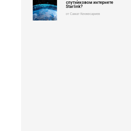
спутниковом интернете
Starlink?
от Самат Кенжесариев