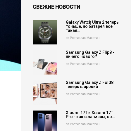
СВЕЖИЕ НОВОСТИ
Galaxy Watch Ultra 2 теперь
тоньше, но батарея все
такая…
от Ростислав Махотин
Samsung Galaxy Z Flip8 -
ничего нового?
от Ростислав Махотин
Samsung Galaxy Z Fold8
теперь широкий
от Ростислав Махотин
Xiaomi 17T и Xiaomi 17T
Pro - как флагманы, но…
от Ростислав Махотин