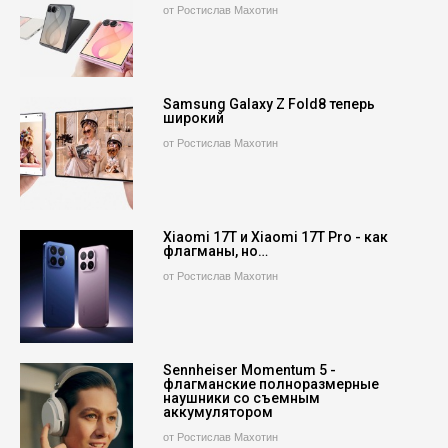
от Ростислав Махотин
Samsung Galaxy Z Fold8 теперь
широкий
от Ростислав Махотин
Xiaomi 17T и Xiaomi 17T Pro - как
флагманы, но…
от Ростислав Махотин
Sennheiser Momentum 5 -
флагманские полноразмерные
наушники со съемным
аккумулятором
от Ростислав Махотин