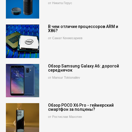
от Никита Герус
В чем отличие процессоров ARM и
X86?
от Самат Кенжесариев
Обзор Samsung Galaxy A6: дорогой
середнячок
от Mansur Toktonaliev
Обзор POCO X6 Pro - геймерский
смартфон за полцены?
от Ростислав Махотин