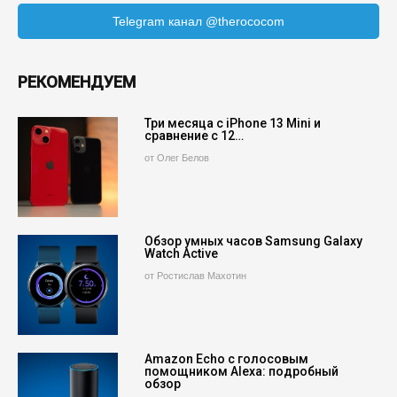
Telegram канал @therococom
РЕКОМЕНДУЕМ
Три месяца с iPhone 13 Mini и
сравнение с 12…
от Олег Белов
Обзор умных часов Samsung Galaxy
Watch Active
от Ростислав Махотин
Amazon Echo с голосовым
помощником Alexa: подробный
обзор