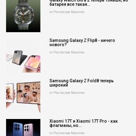
батарея все такая…
от Ростислав Махотин
Samsung Galaxy Z Flip8 - ничего
нового?
от Ростислав Махотин
Samsung Galaxy Z Fold8 теперь
широкий
от Ростислав Махотин
Xiaomi 17T и Xiaomi 17T Pro - как
флагманы, но…
от Ростислав Махотин