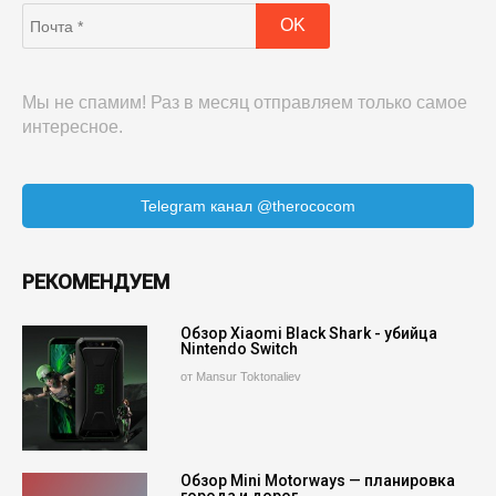
Мы не спамим! Раз в месяц отправляем только самое
интересное.
Telegram канал @therococom
РЕКОМЕНДУЕМ
Обзор Xiaomi Black Shark - убийца
Nintendo Switch
от Mansur Toktonaliev
Обзор Mini Motorways — планировка