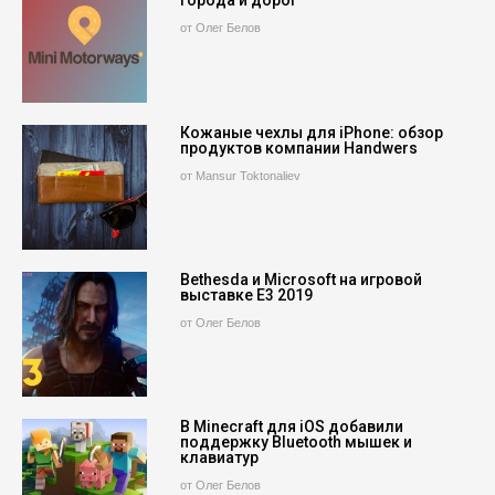
города и дорог
от Олег Белов
Кожаные чехлы для iPhone: обзор
продуктов компании Handwers
от Mansur Toktonaliev
Bethesda и Microsoft на игровой
выставке E3 2019
от Олег Белов
В Minecraft для iOS добавили
поддержку Bluetooth мышек и
клавиатур
от Олег Белов