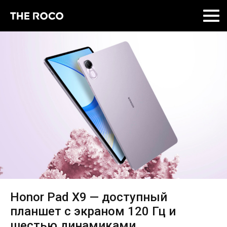
Skip
to
content
Honor Pad X9 — доступный
планшет с экраном 120 Гц и
шестью динамиками