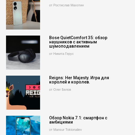
от Ростислав Махотин
Bose QuietComfort 35: обзор
наушников с активным
шумоподавлением
от Никита Герус
Reigns: Her Majesty. Игра для
королей и королев.
от Олег Белов
Обзор Nokia 7.1: смартфон с
амбициями
от Mansur Toktonaliev