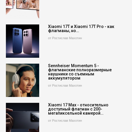
Xiaomi 17T и Xiaomi 17T Pro - как
флагманы, но…
от Ростислав Махотин
Sennheiser Momentum 5 -
флагманские полноразмерные
наушники со съемным
аккумулятором
от Ростислав Махотин
Xiaomi 17 Max - относительно
доступный флагман с 200-
мегапиксельной камерой…
от Ростислав Махотин