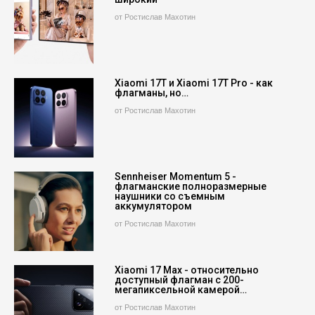
от Ростислав Махотин
Xiaomi 17T и Xiaomi 17T Pro - как
флагманы, но…
от Ростислав Махотин
Sennheiser Momentum 5 -
флагманские полноразмерные
наушники со съемным
аккумулятором
от Ростислав Махотин
Xiaomi 17 Max - относительно
доступный флагман с 200-
мегапиксельной камерой…
от Ростислав Махотин