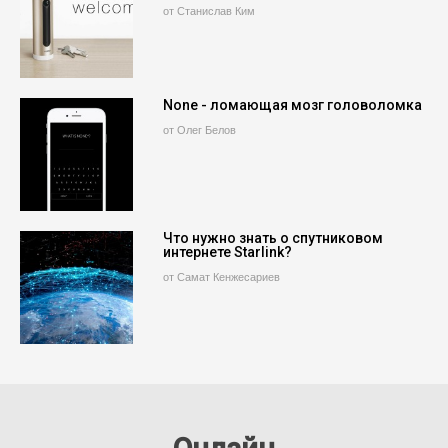
от Станислав Ким
None - ломающая мозг головоломка
от Олег Белов
Что нужно знать о спутниковом
интернете Starlink?
от Самат Кенжесариев