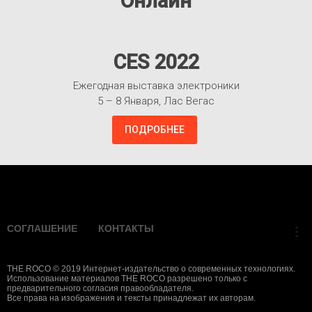
Онлайн
CES 2022
Ежегодная выставка электроники
5 – 8 Января, Лас Вегас
ПОДРОБНЕЕ
Взлететь!
СОГЛАШЕНИЕ
КОНТАКТЫ
more_vert
THE ROCO © 2019 Интернет-издательство о современных технологиях.
Использование материалов THE ROCO разрешено только с
предварительного согласия правообладателя.
Все права на изображения и тексты принадлежат их авторам.