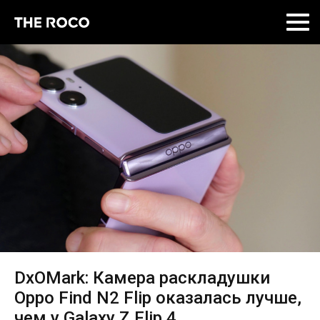
Skip
to
content
DxOMark: Камера раскладушки
Oppo Find N2 Flip оказалась лучше,
чем у Galaxy Z Flip 4