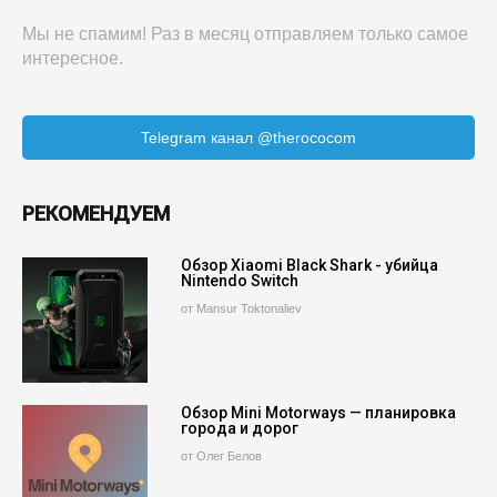
Мы не спамим! Раз в месяц отправляем только самое
интересное.
Telegram канал @therococom
РЕКОМЕНДУЕМ
Обзор Xiaomi Black Shark - убийца
Nintendo Switch
от Mansur Toktonaliev
Обзор Mini Motorways — планировка
города и дорог
от Олег Белов