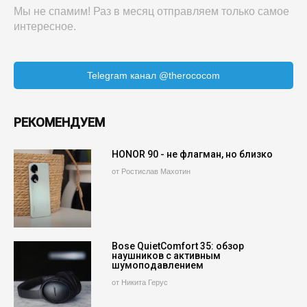
Мы не спамим! Раз в месяц отправляем только самое
интересное.
Telegram канал @therococom
РЕКОМЕНДУЕМ
HONOR 90 - не флагман, но близко
от Ростислав Махотин
Bose QuietComfort 35: обзор
наушников с активным
шумоподавлением
от Никита Герус