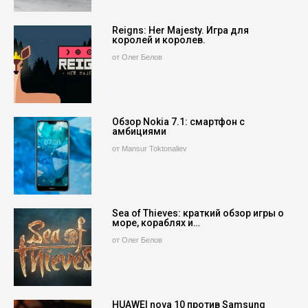
Reigns: Her Majesty. Игра для
королей и королев.
от Олег Белов
Обзор Nokia 7.1: смартфон с
амбициями
от Mansur Toktonaliev
Sea of Thieves: краткий обзор игры о
море, кораблях и…
от Олег Белов
HUAWEI nova 10 против Samsung