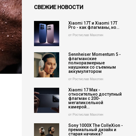
СВЕЖИЕ НОВОСТИ
Xiaomi 17T и Xiaomi 17T
Pro - как флагманы, но…
от Ростислав Махотин
Sennheiser Momentum 5 -
флагманские
полноразмерные
наушники со съемным
аккумулятором
от Ростислав Махотин
Xiaomi 17 Max -
относительно доступный
флагман с 200-
мегапиксельной
камерой…
от Ростислав Махотин
Sony 1000X The ColleXion -
премиальный дизайн и
старая начинка?