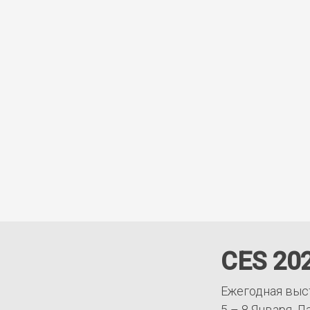
CES 20
Ежегодная выс
5 – 8 Января, Л