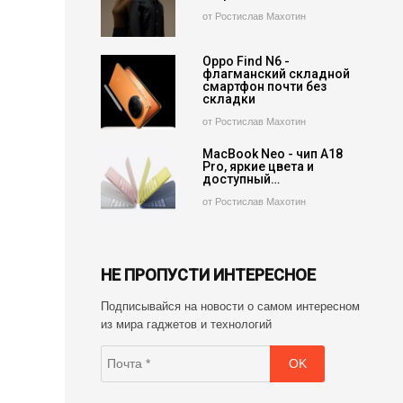
от Ростислав Махотин
Oppo Find N6 -
флагманский складной
смартфон почти без
складки
от Ростислав Махотин
MacBook Neo - чип A18
Pro, яркие цвета и
доступный…
от Ростислав Махотин
НЕ ПРОПУСТИ ИНТЕРЕСНОЕ
Подписывайся на новости о самом интересном
из мира гаджетов и технологий