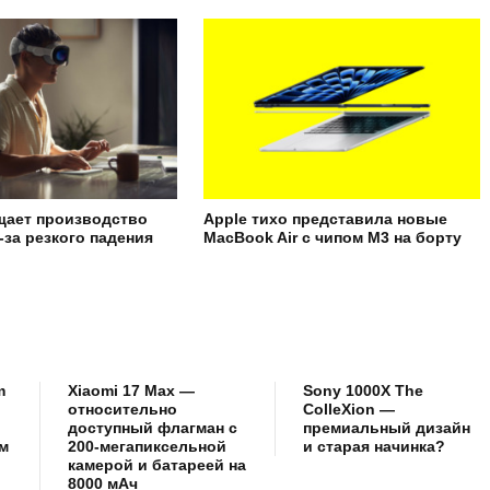
щает производство
Apple тихо представила новые
з-за резкого падения
MacBook Air с чипом M3 на борту
m
Xiaomi 17 Max —
Sony 1000X The
относительно
ColleXion —
доступный флагман с
премиальный дизайн
м
200-мегапиксельной
и старая начинка?
камерой и батареей на
8000 мАч