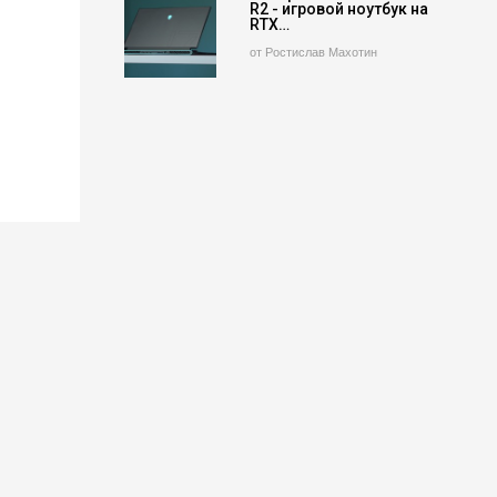
R2 - игровой ноутбук на
RTX…
от Ростислав Махотин