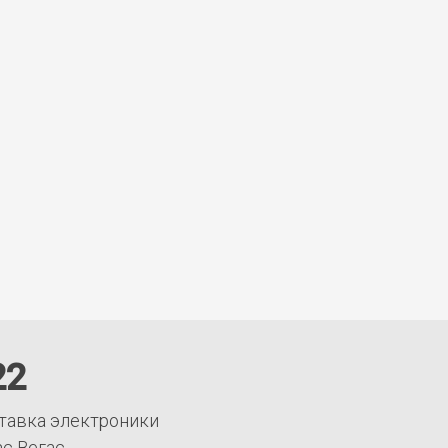
22
тавка электроники
ас Вегас