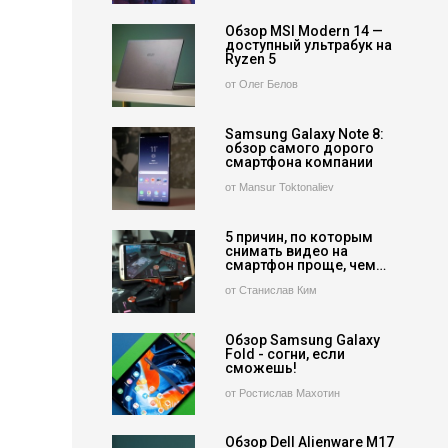
Обзор MSI Modern 14 —
доступный ультрабук на
Ryzen 5
от Олег Белов
Samsung Galaxy Note 8:
обзор самого дорого
смартфона компании
от Mansur Toktonaliev
5 причин, по которым
снимать видео на
смартфон проще, чем…
от Станислав Ким
Обзор Samsung Galaxy
Fold - согни, если
сможешь!
от Ростислав Махотин
Обзор Dell Alienware M17