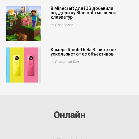
В Minecraft для iOS добавили
поддержку Bluetooth мышек и
клавиатур
от Олег Белов
Камера Ricoh Theta S: ничто не
ускользнет от ее объективов
от Станислав Ким
Онлайн