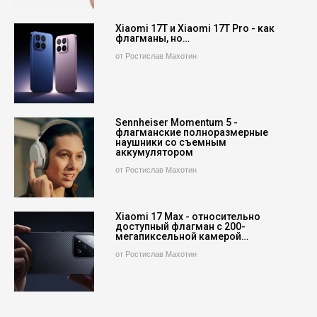
Xiaomi 17T и Xiaomi 17T Pro - как
флагманы, но…
от Ростислав Махотин
Sennheiser Momentum 5 -
флагманские полноразмерные
наушники со съемным
аккумулятором
от Ростислав Махотин
Xiaomi 17 Max - относительно
доступный флагман с 200-
мегапиксельной камерой…
от Ростислав Махотин