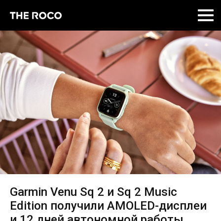
Skip
to
content
Garmin Venu Sq 2 и Sq 2 Music
Edition получили AMOLED-дисплеи
и 12 дней автономной работы