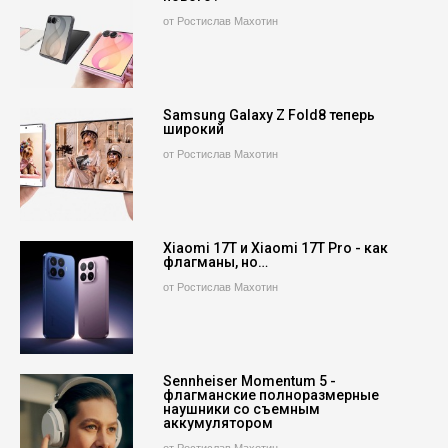
от Ростислав Махотин
Samsung Galaxy Z Fold8 теперь
широкий
от Ростислав Махотин
Xiaomi 17T и Xiaomi 17T Pro - как
флагманы, но…
от Ростислав Махотин
Sennheiser Momentum 5 -
флагманские полноразмерные
наушники со съемным
аккумулятором