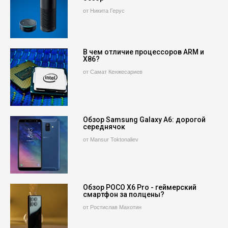
от Никита Герус
В чем отличие процессоров ARM и
X86?
от Самат Кенжесариев
Обзор Samsung Galaxy A6: дорогой
середнячок
от Mansur Toktonaliev
Обзор POCO X6 Pro - геймерский
смартфон за полцены?
от Ростислав Махотин