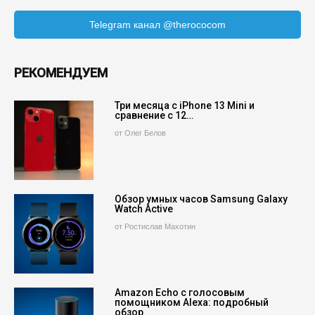
Telegram канал @therococom
РЕКОМЕНДУЕМ
Три месяца с iPhone 13 Mini и
сравнение с 12…
от Олег Белов
Обзор умных часов Samsung Galaxy
Watch Active
от Ростислав Махотин
Amazon Echo с голосовым
помощником Alexa: подробный
обзор