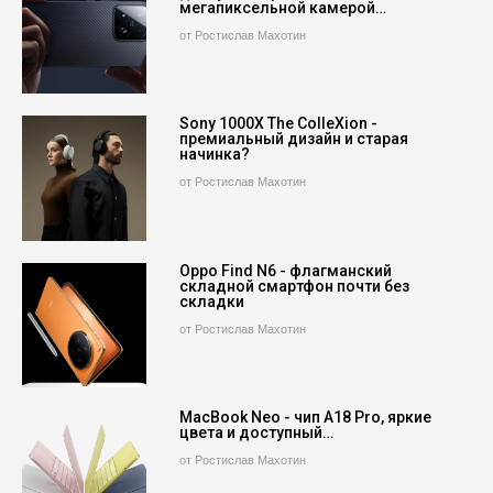
мегапиксельной камерой…
от Ростислав Махотин
Sony 1000X The ColleXion -
премиальный дизайн и старая
начинка?
от Ростислав Махотин
Oppo Find N6 - флагманский
складной смартфон почти без
складки
от Ростислав Махотин
MacBook Neo - чип A18 Pro, яркие
цвета и доступный…
от Ростислав Махотин