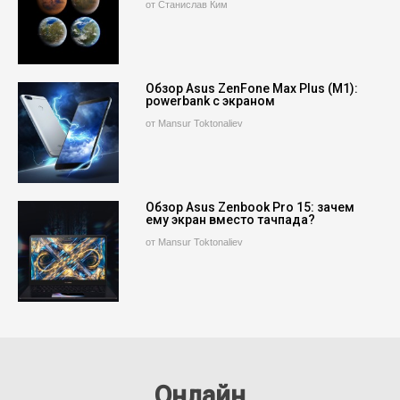
от Станислав Ким
Обзор Asus ZenFone Max Plus (M1):
powerbank с экраном
от Mansur Toktonaliev
Обзор Asus Zenbook Pro 15: зачем
ему экран вместо тачпада?
от Mansur Toktonaliev
Онлайн