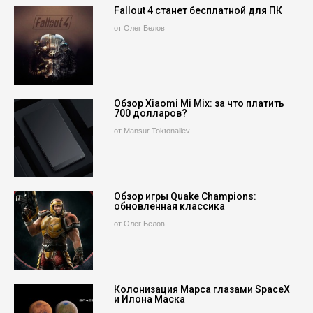
Fallout 4 станет бесплатной для ПК
от Олег Белов
Обзор Xiaomi Mi Mix: за что платить
700 долларов?
от Mansur Toktonaliev
Обзор игры Quake Champions:
обновленная классика
от Олег Белов
Колонизация Марса глазами SpaceX
и Илона Маска