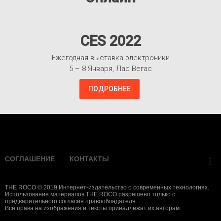
CES 2022
Ежегодная выставка электроники
5 – 8 Января, Лас Вегас
ПОДРОБНЕЕ
Взлететь!
СОГЛАШЕНИЕ
КОНТАКТЫ
more_vert
THE ROCO © 2019 Интернет-издательство о современных технологиях.
Использование материалов THE ROCO разрешено только с
предварительного согласия правообладателя.
Все права на изображения и тексты принадлежат их авторам.