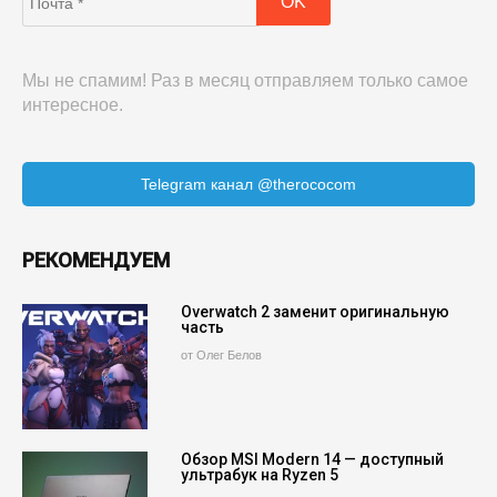
Мы не спамим! Раз в месяц отправляем только самое
интересное.
Telegram канал @therococom
РЕКОМЕНДУЕМ
Overwatch 2 заменит оригинальную
часть
от Олег Белов
Обзор MSI Modern 14 — доступный
ультрабук на Ryzen 5