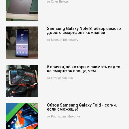
от Олег Белов
Samsung Galaxy Note 8: обзор самого
дорого смартфона компании
от Mansur Toktonaliev
5 причин, по которым снимать видео
на смартфон проще, чем…
от Станислав Ким
Обзор Samsung Galaxy Fold - согни,
если сможешь!
от Ростислав Махотин