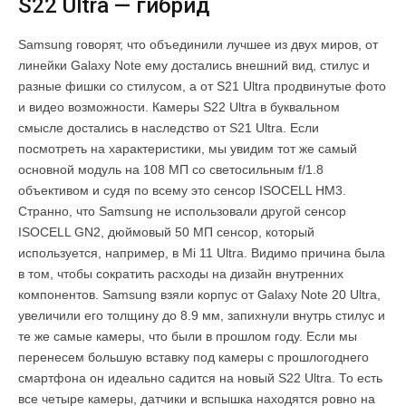
S22 Ultra — гибрид
Samsung говорят, что объединили лучшее из двух миров, от
линейки Galaxy Note ему достались внешний вид, стилус и
разные фишки со стилусом, а от S21 Ultra продвинутые фото
и видео возможности. Камеры S22 Ultra в буквальном
смысле достались в наследство от S21 Ultra. Если
посмотреть на характеристики, мы увидим тот же самый
основной модуль на 108 МП со светосильным f/1.8
объективом и судя по всему это сенсор ISOCELL HM3.
Странно, что Samsung не использовали другой сенсор
ISOCELL GN2, дюймовый 50 МП сенсор, который
используется, например, в Mi 11 Ultra. Видимо причина была
в том, чтобы сократить расходы на дизайн внутренних
компонентов. Samsung взяли корпус от Galaxy Note 20 Ultra,
увеличили его толщину до 8.9 мм, запихнули внутрь стилус и
те же самые камеры, что были в прошлом году. Если мы
перенесем большую вставку под камеры с прошлогоднего
смартфона он идеально садится на новый S22 Ultra. То есть
все четыре камеры, датчики и вспышка находятся ровно на