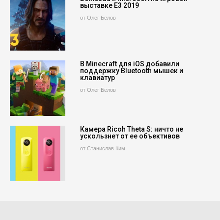
выставке E3 2019
от Олег Белов
В Minecraft для iOS добавили
поддержку Bluetooth мышек и
клавиатур
от Олег Белов
Камера Ricoh Theta S: ничто не
ускользнет от ее объективов
от Станислав Ким