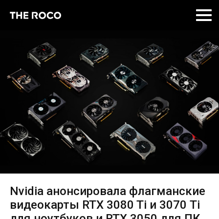
Skip
to
content
Nvidia анонсировала флагманские
видеокарты RTX 3080 Ti и 3070 Ti
для ноутбуков и RTX 3050 для ПК