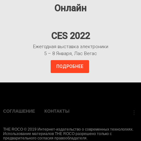
Онлайн
CES 2022
Ежегодная выставка электроники
5 – 8 Января, Лас Вегас
ПОДРОБНЕЕ
Взлететь!
СОГЛАШЕНИЕ
КОНТАКТЫ
more_vert
THE ROCO © 2019 Интернет-издательство о современных технологиях.
Использование материалов THE ROCO разрешено только с
предварительного согласия правообладателя.