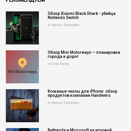
Обзор Xiaomi Black Shark - убийца
Nintendo Switch
от Mansur Toktonaliev
Обзор Mini Motorways — планировка
города и дорог
от Олег Белов
Кожаные чехлы для iPhone: обзор
продуктов компании Handwers
от Mansur Toktonaliev
Bethesda и Microsoft на игровой