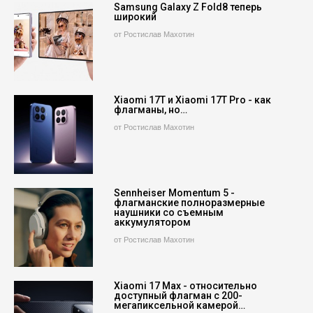
Samsung Galaxy Z Fold8 теперь
широкий
от Ростислав Махотин
Xiaomi 17T и Xiaomi 17T Pro - как
флагманы, но…
от Ростислав Махотин
Sennheiser Momentum 5 -
флагманские полноразмерные
наушники со съемным
аккумулятором
от Ростислав Махотин
Xiaomi 17 Max - относительно
доступный флагман с 200-
мегапиксельной камерой…