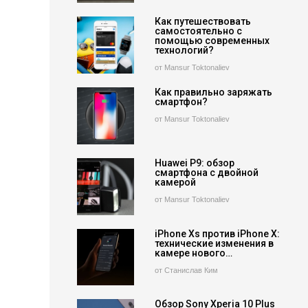
Как путешествовать
самостоятельно с
помощью современных
технологий?
от Mansur Toktonaliev
Как правильно заряжать
смартфон?
от Mansur Toktonaliev
Huawei P9: обзор
смартфона с двойной
камерой
от Mansur Toktonaliev
iPhone Xs против iPhone X:
технические изменения в
камере нового…
от Станислав Ким
Обзор Sony Xperia 10 Plus