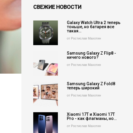
СВЕЖИЕ НОВОСТИ
Galaxy Watch Ultra 2 теперь
тоньше, но батарея все
такая…
от Ростислав Махотин
Samsung Galaxy Z Flip8 -
ничего нового?
от Ростислав Махотин
Samsung Galaxy Z Fold8
теперь широкий
от Ростислав Махотин
Xiaomi 17T и Xiaomi 17T
Pro - как флагманы, но…
от Ростислав Махотин