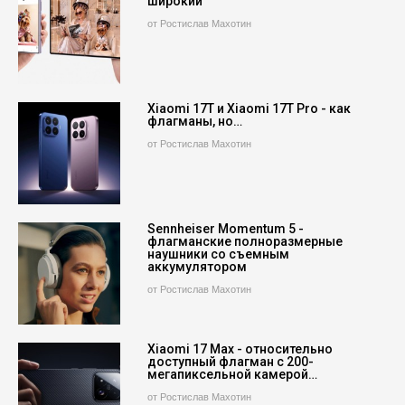
широкий
от Ростислав Махотин
Xiaomi 17T и Xiaomi 17T Pro - как
флагманы, но…
от Ростислав Махотин
Sennheiser Momentum 5 -
флагманские полноразмерные
наушники со съемным
аккумулятором
от Ростислав Махотин
Xiaomi 17 Max - относительно
доступный флагман с 200-
мегапиксельной камерой…
от Ростислав Махотин