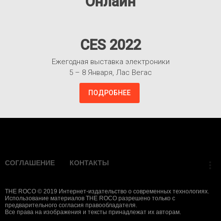
Онлайн
CES 2022
Ежегодная выставка электроники
5 – 8 Января, Лас Вегас
ПОДРОБНЕЕ
Взлететь!
СОГЛАШЕНИЕ
КОНТАКТЫ
more_vert
THE ROCO © 2019 Интернет-издательство о современных технологиях.
Использование материалов THE ROCO разрешено только с
предварительного согласия правообладателя.
Все права на изображения и тексты принадлежат их авторам.