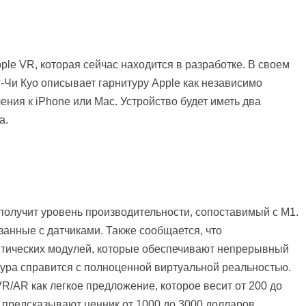
le VR, которая сейчас находится в разработке. В своем
-Чи Куо описывает гарнитуру Apple как независимо
ния к iPhone или Mac. Устройство будет иметь два
а.
 получит уровень производительности, сопоставимый с M1.
занные с датчиками. Также сообщается, что
птических модулей, которые обеспечивают непрерывный
тура справится с полноценной виртуальной реальностью.
/AR как легкое предложение, которое весит от 200 до
и предсказывают ценник от 1000 до 3000 долларов.