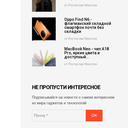
от Ростислав Махотин
Oppo Find N6 -
флагманский складной
смартфон почти без
складки
от Ростислав Махотин
MacBook Neo - чип A18
Pro, яркие цвета и
доступный…
от Ростислав Махотин
НЕ ПРОПУСТИ ИНТЕРЕСНОЕ
Подписывайся на новости о самом интересном
из мира гаджетов и технологий