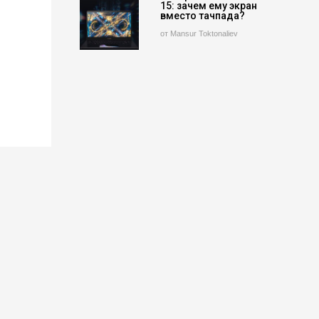
15: зачем ему экран
вместо тачпада?
от Mansur Toktonaliev