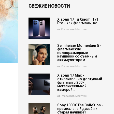
СВЕЖИЕ НОВОСТИ
Xiaomi 17T и Xiaomi 17T
Pro - как флагманы, но…
от Ростислав Махотин
Sennheiser Momentum 5 -
флагманские
полноразмерные
наушники со съемным
аккумулятором
от Ростислав Махотин
Xiaomi 17 Max -
относительно доступный
флагман с 200-
мегапиксельной
камерой…
от Ростислав Махотин
Sony 1000X The ColleXion -
премиальный дизайн и
старая начинка?