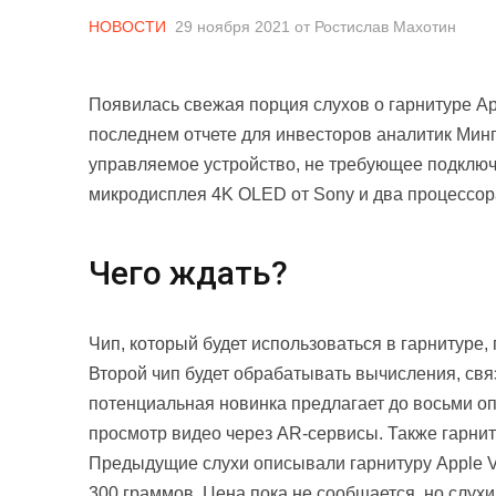
НОВОСТИ
29 ноября 2021
от
Ростислав Махотин
Появилась свежая порция слухов о гарнитуре App
последнем отчете для инвесторов аналитик Минг
управляемое устройство, не требующее подключе
микродисплея 4K OLED от Sony и два процессор
Чего ждать?
Чип, который будет использоваться в гарнитуре,
Второй чип будет обрабатывать вычисления, свя
потенциальная новинка предлагает до восьми о
просмотр видео через AR-сервисы. Также гарни
Предыдущие слухи описывали гарнитуру Apple VR
300 граммов. Цена пока не сообщается, но слух