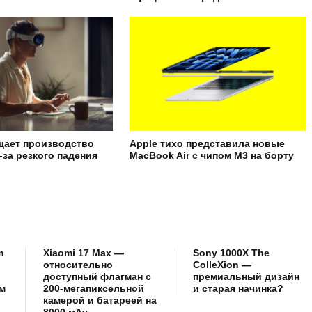
щает производство
Apple тихо представила новые
з-за резкого падения
MacBook Air с чипом M3 на борту
m
Xiaomi 17 Max —
Sony 1000X The
относительно
ColleXion —
доступный флагман с
премиальный дизайн
м
200-мегапиксельной
и старая начинка?
камерой и батареей на
8000 мАч