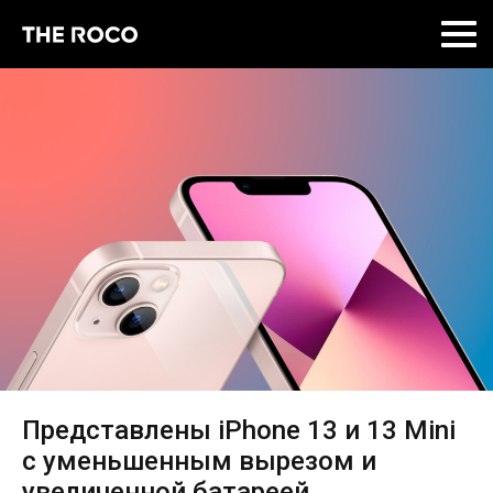
Skip
to
content
Представлены iPhone 13 и 13 Mini
с уменьшенным вырезом и
увеличенной батареей