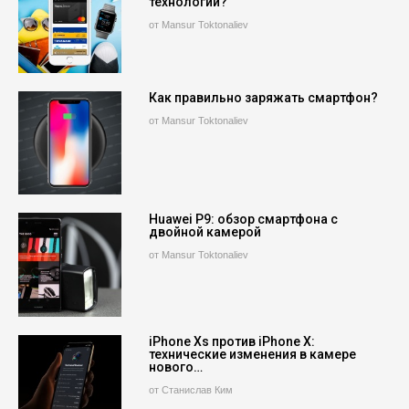
технологий?
от Mansur Toktonaliev
Как правильно заряжать смартфон?
от Mansur Toktonaliev
Huawei P9: обзор смартфона с
двойной камерой
от Mansur Toktonaliev
iPhone Xs против iPhone X:
технические изменения в камере
нового…
от Станислав Ким