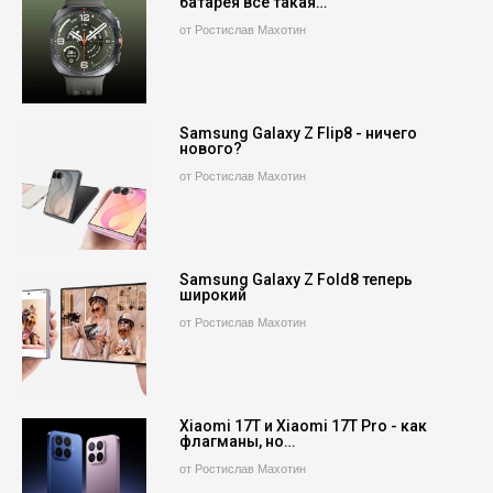
батарея все такая…
от Ростислав Махотин
Samsung Galaxy Z Flip8 - ничего
нового?
от Ростислав Махотин
Samsung Galaxy Z Fold8 теперь
широкий
от Ростислав Махотин
Xiaomi 17T и Xiaomi 17T Pro - как
флагманы, но…
от Ростислав Махотин