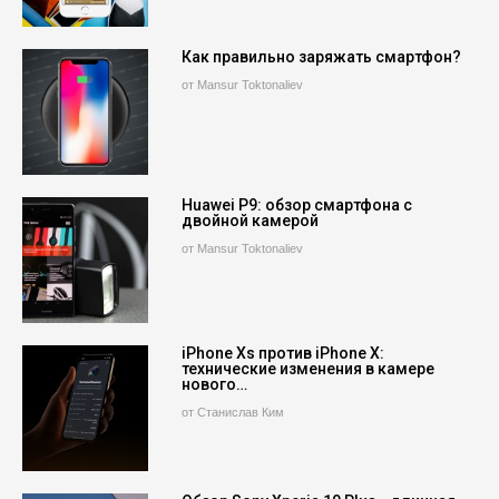
Как правильно заряжать смартфон?
от Mansur Toktonaliev
Huawei P9: обзор смартфона с
двойной камерой
от Mansur Toktonaliev
iPhone Xs против iPhone X:
технические изменения в камере
нового…
от Станислав Ким