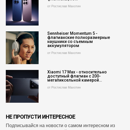
от Ростислав Махотин
Sennheiser Momentum 5 -
флагманские полноразмерные
наушники со съемным
аккумулятором
от Ростислав Махотин
Xiaomi 17 Max - относительно
доступный флагман с 200-
мегапиксельной камерой…
от Ростислав Махотин
НЕ ПРОПУСТИ ИНТЕРЕСНОЕ
Подписывайся на новости о самом интересном из