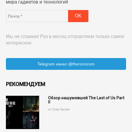
мира гаджетов и технологий
Мы не спамим! Раз в месяц отправляем только самое
интересное.
Telegram канал @therococom
РЕКОМЕНДУЕМ
Обзор нашумевшей The Last of Us Part
II
от Олег Белов