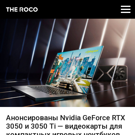
Skip
to
content
Анонсированы Nvidia GeForce RTX
3050 и 3050 Ti — видеокарты для
компактных игровых ноутбуков