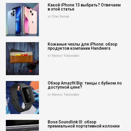
Какой iPhone 13 выбрать? Отвечаем
в этой статье
от Олег Белов
Кожаные чехлы для iPhone: обзор
продуктов компании Handwers
от Mansur Toktonaliev
Обзор Amazfit Bip: танцы с бубном по
доступной цене?
от Mansur Toktonaliev
Bose Soundlink III: обзор
премиальной портативной колонки