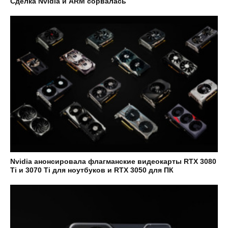
Сделка Nvidia и ARM сорвалась
Nvidia анонсировала флагманские видеокарты RTX 3080
Ti и 3070 Ti для ноутбуков и RTX 3050 для ПК