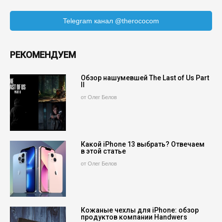
Telegram канал @therococom
РЕКОМЕНДУЕМ
Обзор нашумевшей The Last of Us Part
II
от Олег Белов
Какой iPhone 13 выбрать? Отвечаем
в этой статье
от Олег Белов
Кожаные чехлы для iPhone: обзор
продуктов компании Handwers