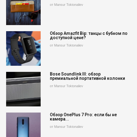
от Mansur Toktonaliev
Обзор Amazfit Bip: танцы с бубном по
доступной цене?
от Mansur Toktonaliev
Bose Soundlink III: обзор
премиальной портативной колонки
от Mansur Toktonaliev
Обзор OnePlus 7 Pro: если бы не
камера...
от Mansur Toktonaliev