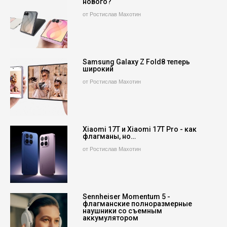
нового?
от Ростислав Махотин
Samsung Galaxy Z Fold8 теперь
широкий
от Ростислав Махотин
Xiaomi 17T и Xiaomi 17T Pro - как
флагманы, но…
от Ростислав Махотин
Sennheiser Momentum 5 -
флагманские полноразмерные
наушники со съемным
аккумулятором