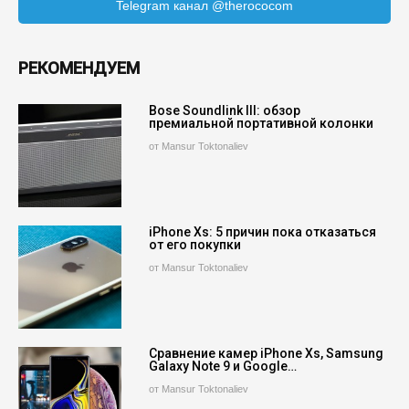
Telegram канал @therococom
РЕКОМЕНДУЕМ
Bose Soundlink III: обзор
премиальной портативной колонки
от Mansur Toktonaliev
iPhone Xs: 5 причин пока отказаться
от его покупки
от Mansur Toktonaliev
Сравнение камер iPhone Xs, Samsung
Galaxy Note 9 и Google…
от Mansur Toktonaliev