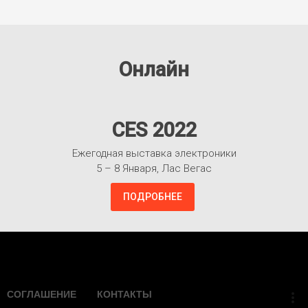
Онлайн
CES 2022
Ежегодная выставка электроники
5 – 8 Января, Лас Вегас
ПОДРОБНЕЕ
Взлететь!
СОГЛАШЕНИЕ
КОНТАКТЫ
more_vert