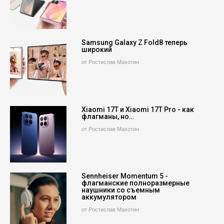
Samsung Galaxy Z Fold8 теперь
широкий
от Ростислав Махотин
Xiaomi 17T и Xiaomi 17T Pro - как
флагманы, но…
от Ростислав Махотин
Sennheiser Momentum 5 -
флагманские полноразмерные
наушники со съемным
аккумулятором
от Ростислав Махотин