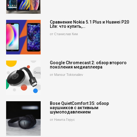
Сравнение Nokia 5.1 Plus и Huawei P20
Lite: что купить,…
от Станислав Ким
Google Chromecast 2: обзор второго
поколения медиаплеера
от Mansur Toktonaliev
Bose QuietComfort 35: обзор
наушников с активным
шумоподавлением
от Никита Герус