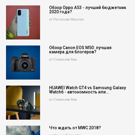
Обзор Oppo A53 - лучший бюджетник
2020 года?
от Ростислав Махотин
Обзор Canon EOS M50: лучшая
камера для блогеров?
от Станислав Ким
HUAWEI Watch GT4 vs Samsung Galaxy
Watch6 - автономность или…
от Станислав Ким
Что ждать от MWC 2018?