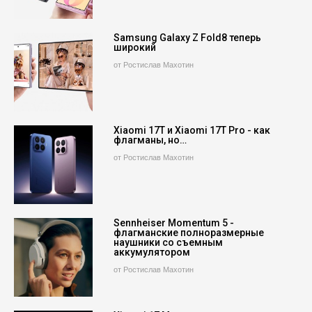
Samsung Galaxy Z Fold8 теперь
широкий
от Ростислав Махотин
Xiaomi 17T и Xiaomi 17T Pro - как
флагманы, но…
от Ростислав Махотин
Sennheiser Momentum 5 -
флагманские полноразмерные
наушники со съемным
аккумулятором
от Ростислав Махотин