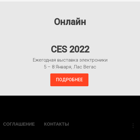
Онлайн
CES 2022
Ежегодная выставка электроники
5 – 8 Января, Лас Вегас
ПОДРОБНЕЕ
Взлететь!
СОГЛАШЕНИЕ
КОНТАКТЫ
more_vert