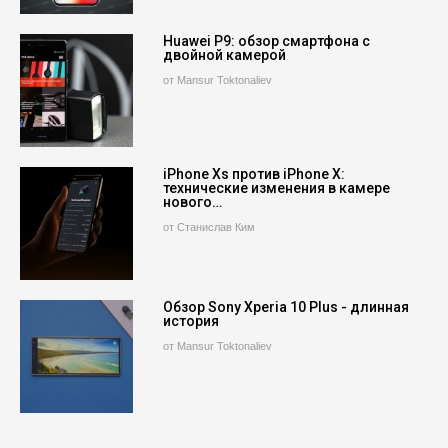
Huawei P9: обзор смартфона с
двойной камерой
от Mansur Toktonaliev
iPhone Xs против iPhone X:
технические изменения в камере
нового…
от Станислав Ким
Обзор Sony Xperia 10 Plus - длинная
история
от Mansur Toktonaliev