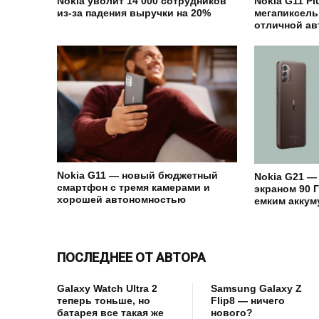
Nokia уволит 14 000 сотрудников
Nokia G11 Pl
из-за падения выручки на 20%
мегапиксель
отличной а
Nokia G11 — новый бюджетный
Nokia G21 —
смартфон с тремя камерами и
экраном 90 Г
хорошей автономностью
емким акку
ПОСЛЕДНЕЕ ОТ АВТОРА
Galaxy Watch Ultra 2
Samsung Galaxy Z
теперь тоньше, но
Flip8 — ничего
батарея все такая же
нового?