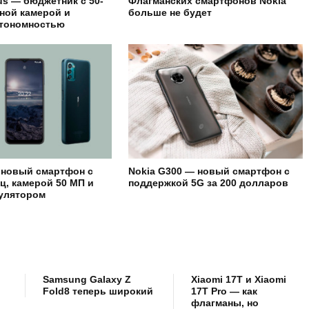
us — бюджетник с 50-
Флагманских смартфонов Nokia
ной камерой и
больше не будет
втономностью
 новый смартфон с
Nokia G300 — новый смартфон с
ц, камерой 50 МП и
поддержкой 5G за 200 долларов
мулятором
Samsung Galaxy Z
Xiaomi 17T и Xiaomi
Fold8 теперь широкий
17T Pro — как
флагманы, но