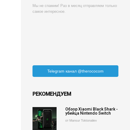
Мы не спамим! Раз в месяц отправляем только
самое интересное.
Telegram канал @therococom
РЕКОМЕНДУЕМ
Обзор Xiaomi Black Shark -
убийца Nintendo Switch
от Mansur Toktonaliev