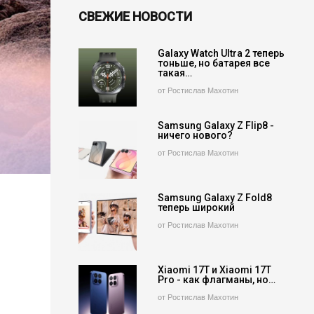
СВЕЖИЕ НОВОСТИ
Galaxy Watch Ultra 2 теперь
тоньше, но батарея все
такая…
от Ростислав Махотин
Samsung Galaxy Z Flip8 -
ничего нового?
от Ростислав Махотин
Samsung Galaxy Z Fold8
теперь широкий
от Ростислав Махотин
Xiaomi 17T и Xiaomi 17T
Pro - как флагманы, но…
от Ростислав Махотин