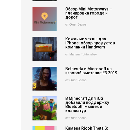
Обзор Mini Motorways —
планировка города и
дорог
от Олег Белов
Кожаные чехлы для
iPhone: обзор продуктов
компании Handwers
от Mansur Toktonaliev
Bethesda и Microsoft на
игровой выставке E3 2019
от Олег Белов
В Minecraft для iOS
добавили поддержку
Bluetooth мышек и
клавиатур
от Олег Белов
Камера Ricoh Theta S: