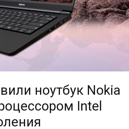
вили ноутбук Nokia
роцессором Intel
коления