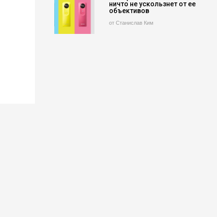
ничто не ускользнет от ее
объективов
от Станислав Ким