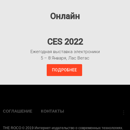
Онлайн
CES 2022
Ежегодная выставка электроники
5 – 8 Января, Лас Вегас
ПОДРОБНЕЕ
Взлететь!
СОГЛАШЕНИЕ
КОНТАКТЫ
more_vert
THE ROCO © 2019 Интернет-издательство о современных технологиях.