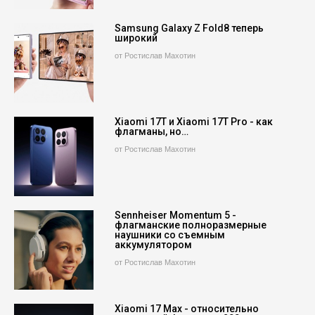
Samsung Galaxy Z Fold8 теперь
широкий
от Ростислав Махотин
Xiaomi 17T и Xiaomi 17T Pro - как
флагманы, но…
от Ростислав Махотин
Sennheiser Momentum 5 -
флагманские полноразмерные
наушники со съемным
аккумулятором
от Ростислав Махотин
Xiaomi 17 Max - относительно