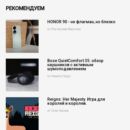
РЕКОМЕНДУЕМ
HONOR 90 - не флагман, но близко
от Ростислав Махотин
Bose QuietComfort 35: обзор
наушников с активным
шумоподавлением
от Никита Герус
Reigns: Her Majesty. Игра для
королей и королев.
от Олег Белов