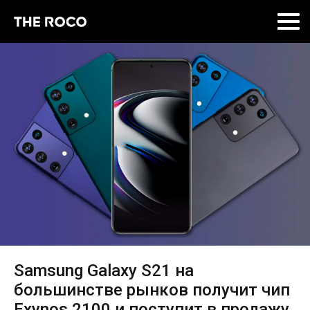
Skip
to
content
Samsung Galaxy S21 на
большинстве рынков получит чип
Exynos 2100 и поступит в продажу