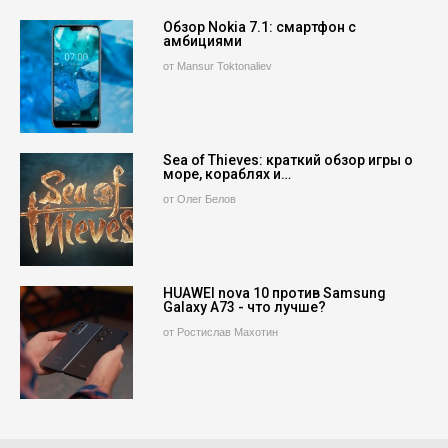
Обзор Nokia 7.1: смартфон с
амбициями
от Mansur Toktonaliev
Sea of Thieves: краткий обзор игры о
море, кораблях и…
от Олег Белов
HUAWEI nova 10 против Samsung
Galaxy A73 - что лучше?
от Ростислав Махотин