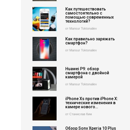
Как путешествовать
самостоятельно с
помощью современных
технологий?
от Mansur Toktonaliev
Как правильно заряжать
смартфон?
от Mansur Toktonaliev
Huawei P9: обзор
смартфона с двойной
камерой
от Mansur Toktonaliev
iPhone Xs против iPhone X:
технические изменения в
камере нового…
от Станислав Ким
Обзор Sony Xperia 10 Plus