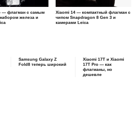
ro — флагман с самым
Xiaomi 14 — компактный флагман с
набором железа и
чипом Snapdragon 8 Gen 3 и
ica
камерами Leica
Samsung Galaxy Z
Xiaomi 17T и Xiaomi
Fold8 теперь широкий
17T Pro — как
флагманы, но
дешевле