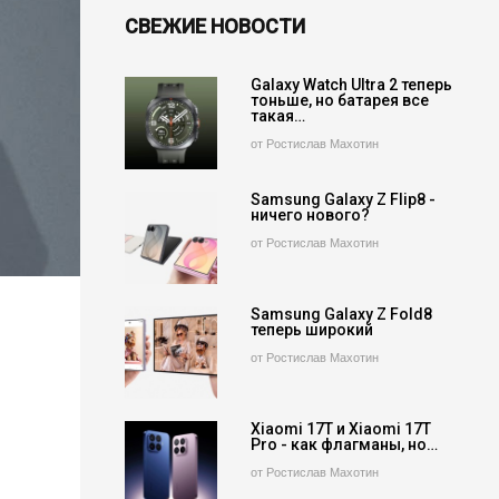
СВЕЖИЕ НОВОСТИ
Galaxy Watch Ultra 2 теперь
тоньше, но батарея все
такая…
от Ростислав Махотин
Samsung Galaxy Z Flip8 -
ничего нового?
от Ростислав Махотин
Samsung Galaxy Z Fold8
теперь широкий
от Ростислав Махотин
Xiaomi 17T и Xiaomi 17T
Pro - как флагманы, но…
от Ростислав Махотин