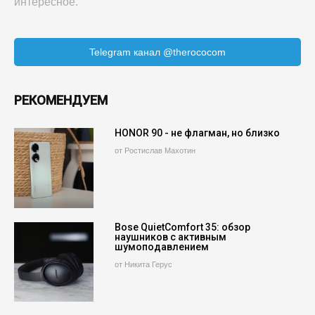
интересное.
Telegram канал @therococom
РЕКОМЕНДУЕМ
HONOR 90 - не флагман, но близко
от Ростислав Махотин
Bose QuietComfort 35: обзор
наушников с активным
шумоподавлением
от Никита Герус