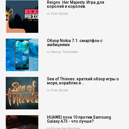
Reigns: Her Majesty. Игра для
королей и королев.
от Олег Белов
Обзор Nokia 7.1: смартфон с
амбициями
от Mansur Toktonaliev
Sea of Thieves: краткий обзор игры о
море, кораблях и…
от Олег Белов
HUAWEI nova 10 против Samsung
Galaxy A73 - что лучше?
от Ростислав Махотин