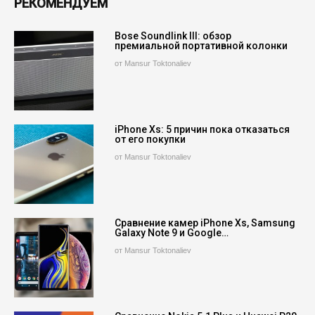
РЕКОМЕНДУЕМ
Bose Soundlink III: обзор
премиальной портативной колонки
от Mansur Toktonaliev
iPhone Xs: 5 причин пока отказаться
от его покупки
от Mansur Toktonaliev
Сравнение камер iPhone Xs, Samsung
Galaxy Note 9 и Google…
от Mansur Toktonaliev