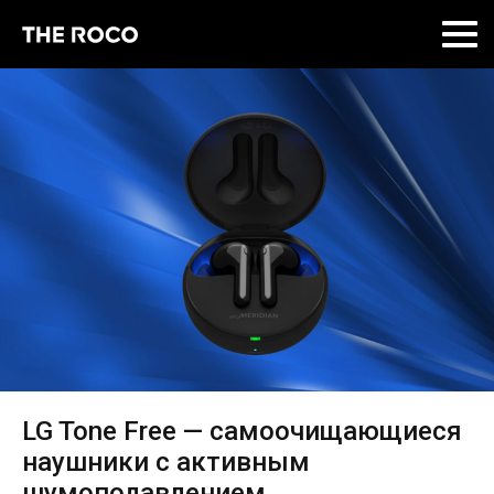
Skip
to
content
LG Tone Free — самоочищающиеся
наушники с активным
шумоподавлением