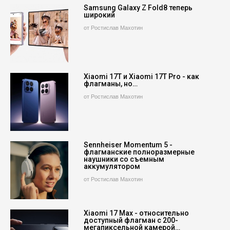
Samsung Galaxy Z Fold8 теперь
широкий
от Ростислав Махотин
Xiaomi 17T и Xiaomi 17T Pro - как
флагманы, но…
от Ростислав Махотин
Sennheiser Momentum 5 -
флагманские полноразмерные
наушники со съемным
аккумулятором
от Ростислав Махотин
Xiaomi 17 Max - относительно
доступный флагман с 200-
мегапиксельной камерой…