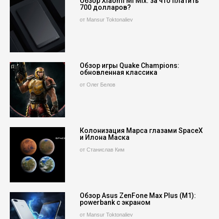
Обзор Xiaomi Mi Mix: за что платить
700 долларов?
от Mansur Toktonaliev
Обзор игры Quake Champions:
обновленная классика
от Олег Белов
Колонизация Марса глазами SpaceX
и Илона Маска
от Станислав Ким
Обзор Asus ZenFone Max Plus (M1):
powerbank с экраном
от Mansur Toktonaliev