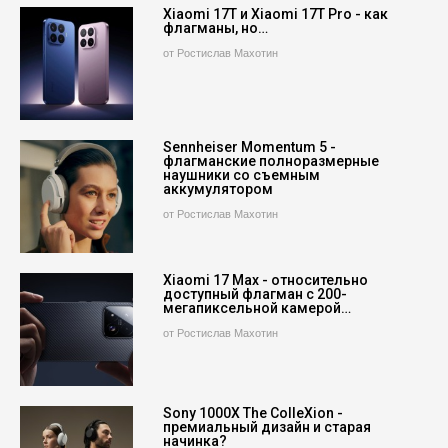
Xiaomi 17T и Xiaomi 17T Pro - как
флагманы, но…
от Ростислав Махотин
Sennheiser Momentum 5 -
флагманские полноразмерные
наушники со съемным
аккумулятором
от Ростислав Махотин
Xiaomi 17 Max - относительно
доступный флагман с 200-
мегапиксельной камерой…
от Ростислав Махотин
Sony 1000X The ColleXion -
премиальный дизайн и старая
начинка?