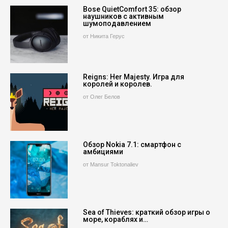
Bose QuietComfort 35: обзор
наушников с активным
шумоподавлением
от Никита Герус
Reigns: Her Majesty. Игра для
королей и королев.
от Олег Белов
Обзор Nokia 7.1: смартфон с
амбициями
от Mansur Toktonaliev
Sea of Thieves: краткий обзор игры о
море, кораблях и…