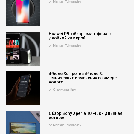
от Mansur Toktonaliev
Huawei P9: обзор смартфона с
двойной камерой
от Mansur Toktonaliev
iPhone Xs против iPhone X:
технические изменения в камере
нового…
от Станислав Ким
Обзор Sony Xperia 10 Plus - длинная
история
от Mansur Toktonaliev