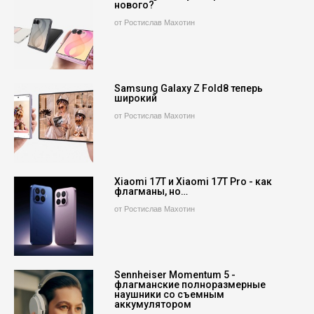
нового?
от Ростислав Махотин
Samsung Galaxy Z Fold8 теперь
широкий
от Ростислав Махотин
Xiaomi 17T и Xiaomi 17T Pro - как
флагманы, но…
от Ростислав Махотин
Sennheiser Momentum 5 -
флагманские полноразмерные
наушники со съемным
аккумулятором