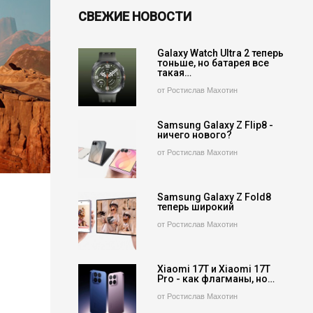
СВЕЖИЕ НОВОСТИ
Galaxy Watch Ultra 2 теперь
тоньше, но батарея все
такая…
от Ростислав Махотин
Samsung Galaxy Z Flip8 -
ничего нового?
от Ростислав Махотин
Samsung Galaxy Z Fold8
теперь широкий
от Ростислав Махотин
Xiaomi 17T и Xiaomi 17T
Pro - как флагманы, но…
от Ростислав Махотин