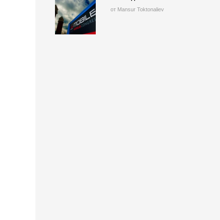
от Mansur Toktonaliev