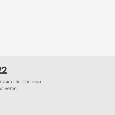
22
тавка электроники
ас Вегас