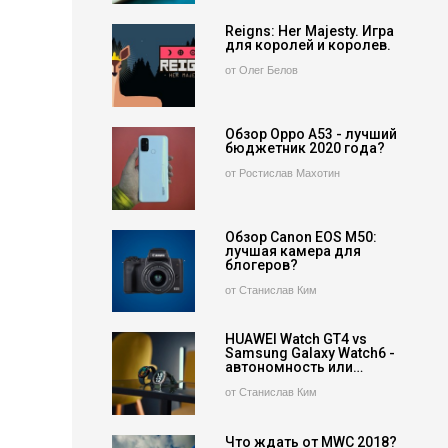
Reigns: Her Majesty. Игра
для королей и королев.
от Олег Белов
Обзор Oppo A53 - лучший
бюджетник 2020 года?
от Ростислав Махотин
Обзор Canon EOS M50:
лучшая камера для
блогеров?
от Станислав Ким
HUAWEI Watch GT4 vs
Samsung Galaxy Watch6 -
автономность или…
от Станислав Ким
Что ждать от MWC 2018?