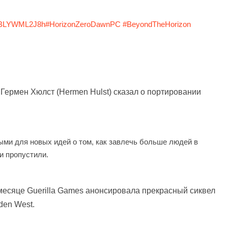
co/BLYWML2J8h
#HorizonZeroDawnPC
#BeyondTheHorizon
s Гермен Хюлст (Hermen Hulst) сказал о портировании
ыми для новых идей о том, как завлечь больше людей в
ни пропустили.
есяце Guerilla Games анонсировала прекрасный сиквел
den West.