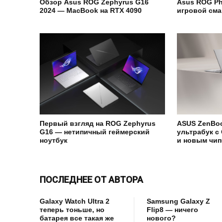
Обзор Asus ROG Zephyrus G16
Asus ROG Ph
2024 — MacBook на RTX 4090
игровой см
Первый взгляд на ROG Zephyrus
ASUS ZenBoo
G16 — нетипичный геймерский
ультрабук с
ноутбук
и новым чипо
ПОСЛЕДНЕЕ ОТ АВТОРА
Galaxy Watch Ultra 2
Samsung Galaxy Z
теперь тоньше, но
Flip8 — ничего
батарея все такая же
нового?