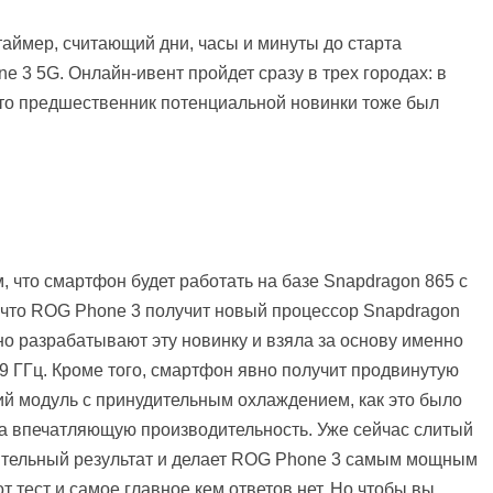
аймер, считающий дни, часы и минуты до старта
 3 5G. Онлайн-ивент пройдет сразу в трех городах: в
что предшественник потенциальной новинки тоже был
, что смартфон будет работать на базе Snapdragon 865 с
 что ROG Phone 3 получит новый процессор Snapdragon
вно разрабатывают эту новинку и взяла за основу именно
09 ГГц. Кроме того, смартфон явно получит продвинутую
ий модуль с принудительным охлаждением, как это было
ма впечатляющую производительность. Уже сейчас слитый
шительный результат и делает ROG Phone 3 самым мощным
т тест и самое главное кем ответов нет. Но чтобы вы