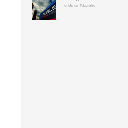
от Mansur Toktonaliev