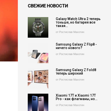
СВЕЖИЕ НОВОСТИ
Galaxy Watch Ultra 2 теперь
тоньше, но батарея все
такая…
от Ростислав Махотин
Samsung Galaxy Z Flip8 -
ничего нового?
от Ростислав Махотин
Samsung Galaxy Z Fold8
теперь широкий
от Ростислав Махотин
Xiaomi 17T и Xiaomi 17T
Pro - как флагманы, но…
от Ростислав Махотин