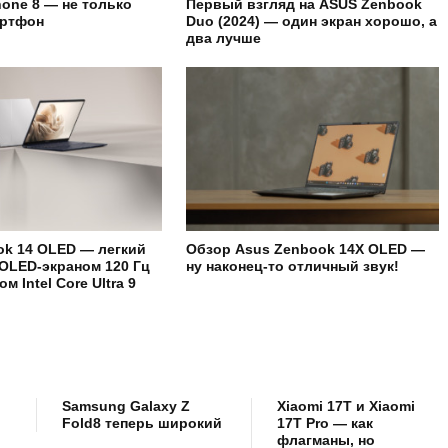
one 8 — не только
Первый взгляд на ASUS Zenbook
артфон
Duo (2024) — один экран хорошо, а
два лучше
k 14 OLED — легкий
Обзор Asus Zenbook 14X OLED —
 OLED-экраном 120 Гц
ну наконец-то отличный звук!
м Intel Core Ultra 9
Samsung Galaxy Z
Xiaomi 17T и Xiaomi
Fold8 теперь широкий
17T Pro — как
флагманы, но