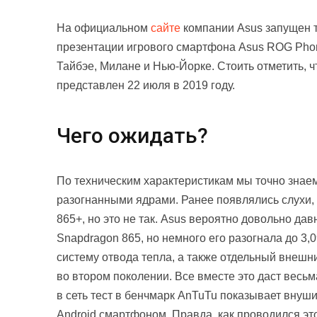
На официальном
сайте
компании Asus запущен т
презентации игрового смартфона Asus ROG Phone
Тайбэе, Милане и Нью-Йорке. Стоить отметить, 
представлен 22 июля в 2019 году.
Чего ожидать?
По техническим характеристикам мы точно знаем
разогнанными ядрами. Ранее появлялись слухи,
865+, но это не так. Asus вероятно довольно да
Snapdragon 865, но немного его разогнала до 3,
систему отвода тепла, а также отдельный внешн
во втором поколении. Все вместе это даст весь
в сеть тест в бенчмарк AnTuTu показывает вну
Android смартфоном. Правда, как проводился это