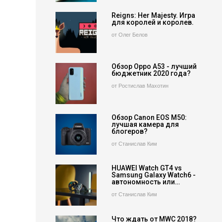
Reigns: Her Majesty. Игра
для королей и королев.
от Олег Белов
Обзор Oppo A53 - лучший
бюджетник 2020 года?
от Ростислав Махотин
Обзор Canon EOS M50:
лучшая камера для
блогеров?
от Станислав Ким
HUAWEI Watch GT4 vs
Samsung Galaxy Watch6 -
автономность или…
от Станислав Ким
Что ждать от MWC 2018?