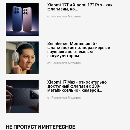
Xiaomi 17T и Xiaomi 17T Pro - как
флагманы, но…
от Ростислав Махотин
Sennheiser Momentum 5 -
флагманские полноразмерные
наушники со съемным
аккумулятором
от Ростислав Махотин
Xiaomi 17 Max - относительно
доступный флагман с 200-
мегапиксельной камерой…
от Ростислав Махотин
НЕ ПРОПУСТИ ИНТЕРЕСНОЕ