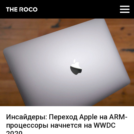
Skip
to
content
Инсайдеры: Переход Apple на ARM-
процессоры начнется на WWDC
2020