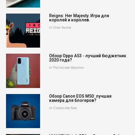
Reigns: Her Majesty. Игра для
королей и королев.
от Олег Белов
Обзор Oppo A53 - лучший бюджетник
2020 года?
от Ростислав Махотин
Обзор Canon EOS M50: лучшая
камера для блогеров?
от Станислав Ким