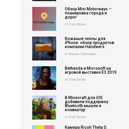
Обзор Mini Motorways —
планировка города и
дорог
от Олег Белов
Кожаные чехлы для
iPhone: обзор продуктов
компании Handwers
от Mansur Toktonaliev
Bethesda и Microsoft на
игровой выставке E3 2019
от Олег Белов
В Minecraft для iOS
добавили поддержку
Bluetooth мышек и
клавиатур
от Олег Белов
Камера Ricoh Theta S: