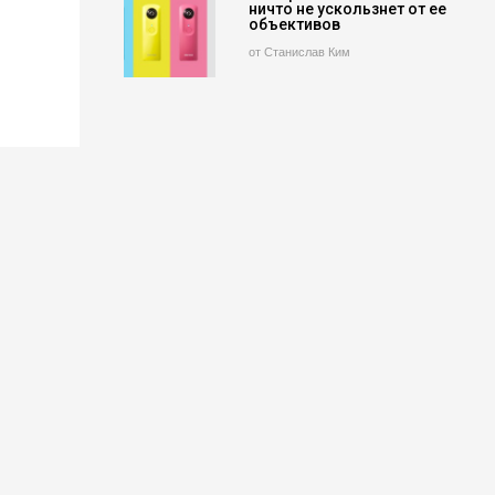
ничто не ускользнет от ее
объективов
от Станислав Ким