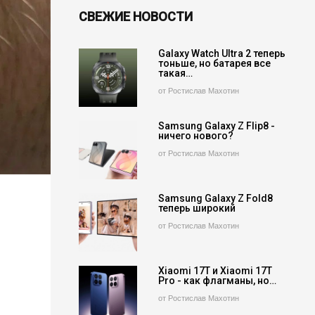
СВЕЖИЕ НОВОСТИ
Galaxy Watch Ultra 2 теперь
тоньше, но батарея все
такая…
от Ростислав Махотин
Samsung Galaxy Z Flip8 -
ничего нового?
от Ростислав Махотин
Samsung Galaxy Z Fold8
теперь широкий
от Ростислав Махотин
Xiaomi 17T и Xiaomi 17T
Pro - как флагманы, но…
от Ростислав Махотин