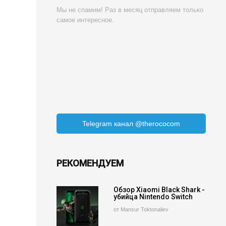
Мы не спамим! Раз в месяц отправляем только
самое интересное.
Telegram канал @therococom
РЕКОМЕНДУЕМ
Обзор Xiaomi Black Shark -
убийца Nintendo Switch
от Mansur Toktonaliev