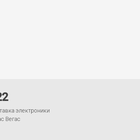
22
тавка электроники
ас Вегас