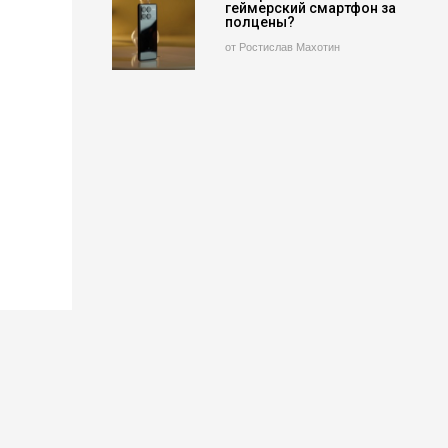
геймерский смартфон за
полцены?
от Ростислав Махотин