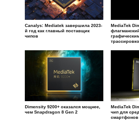
Canalys: Mediatek завершила 2023-
MediaTek Di
й год как главный поставщик
флагманский
чипов
графически
трассировко
Dimensity 9200+ оказался мощнее,
MediaTek Dim
чем Snapdragon 8 Gen 2
чип для ср
смартфонов