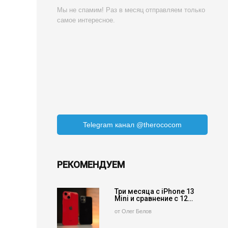
Мы не спамим! Раз в месяц отправляем только
самое интересное.
Telegram канал @therococom
РЕКОМЕНДУЕМ
Три месяца с iPhone 13
Mini и сравнение с 12…
от Олег Белов