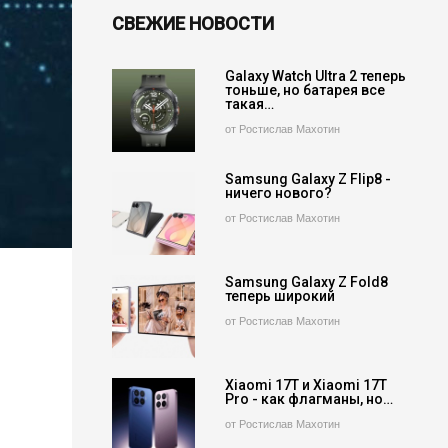
СВЕЖИЕ НОВОСТИ
Galaxy Watch Ultra 2 теперь
тоньше, но батарея все
такая…
от Ростислав Махотин
Samsung Galaxy Z Flip8 -
ничего нового?
от Ростислав Махотин
Samsung Galaxy Z Fold8
теперь широкий
от Ростислав Махотин
Xiaomi 17T и Xiaomi 17T
Pro - как флагманы, но…
от Ростислав Махотин