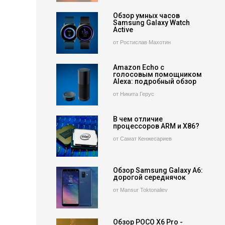
Обзор умных часов
Samsung Galaxy Watch
Active
от Ростислав Махотин
Amazon Echo с
голосовым помощником
Alexa: подробный обзор
от Никита Герус
В чем отличие
процессоров ARM и X86?
от Самат Кенжесариев
Обзор Samsung Galaxy A6:
дорогой середнячок
от Mansur Toktonaliev
Обзор POCO X6 Pro -