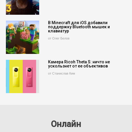
В Minecraft для iOS добавили
поддержку Bluetooth мышек и
клавиатур
от Олег Белов
Камера Ricoh Theta S: ничто не
ускользнет от ее объективов
от Станислав Ким
Онлайн