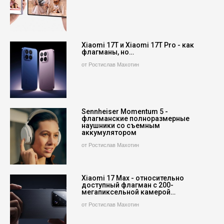
Xiaomi 17T и Xiaomi 17T Pro - как
флагманы, но…
от Ростислав Махотин
Sennheiser Momentum 5 -
флагманские полноразмерные
наушники со съемным
аккумулятором
от Ростислав Махотин
Xiaomi 17 Max - относительно
доступный флагман с 200-
мегапиксельной камерой…
от Ростислав Махотин