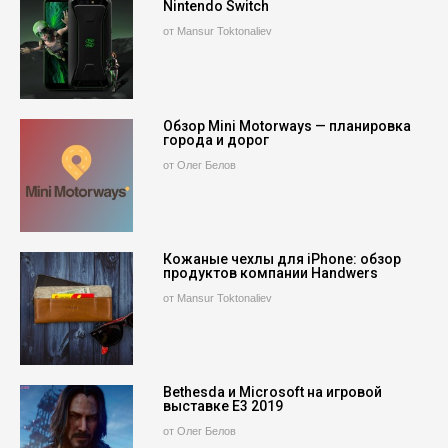
Nintendo Switch
от Mansur Toktonaliev
Обзор Mini Motorways — планировка
города и дорог
от Олег Белов
Кожаные чехлы для iPhone: обзор
продуктов компании Handwers
от Mansur Toktonaliev
Bethesda и Microsoft на игровой
выставке E3 2019
от Олег Белов